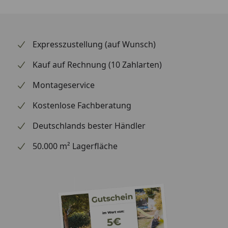
Aufnahmen und gewährleistet eine einwandfreie
Funktion ohne Spielraum oder Wackeln. SHAD ist seit
Jahrzehnten der spanische Spezialist für Motorrad-
Gepäcksysteme. Inkl. Schlüssel. SHAD ist seit über 50
Expresszustellung (auf Wunsch)
Jahren der spanische Marktführer für hochwertige
Kauf auf Rechnung (10 Zahlarten)
Motorrad-Gepäcksysteme und Zubehör und
überzeugt Tausende von Bikern weltweit mit
Montageservice
innovativen Lösungen für Tour, Alltag und Abenteuer.
Kostenlose Fachberatung
Deutschlands bester Händler
50.000 m² Lagerfläche