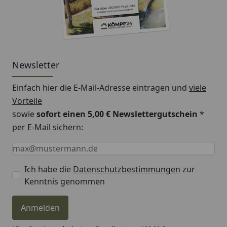
Newsletter
Einfach hier die E-Mail-Adresse eintragen und
viele
Vorteile
sowie
sofort einen 5,00 € Newslettergutschein
*
per E-Mail sichern:
Keine Eingabe erforderlich
Eingabe erforderlich
E-Mail *
Ich habe die
Datenschutzbestimmungen
zur
Kenntnis genommen
Anmelden