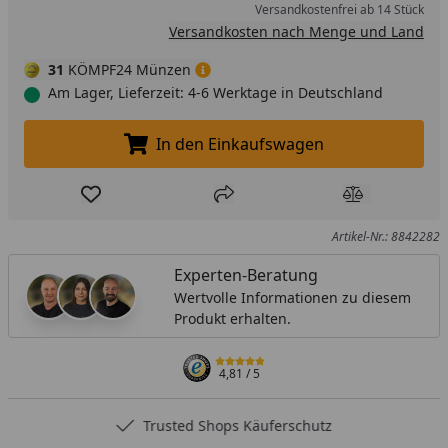
Versandkostenfrei ab 14 Stück
Versandkosten nach Menge und Land
31
KÖMPF24 Münzen
Am Lager, Lieferzeit: 4-6 Werktage in Deutschland
In den Einkaufswagen
In den Einkaufswagen legen
Produkt zur Wunschliste hinzufügen
Teilen
Produkt Ver
Artikel-Nr.: 8842282
Experten-Beratung
Wertvolle Informationen zu diesem
Produkt erhalten.
4,81
/ 5
Trusted Shops Käuferschutz