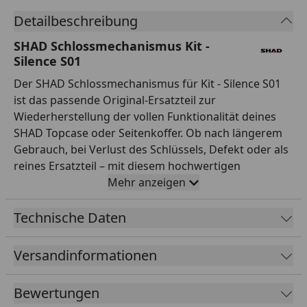
Detailbeschreibung
SHAD Schlossmechanismus Kit -
Silence S01
Der SHAD Schlossmechanismus für Kit - Silence S01
ist das passende Original-Ersatzteil zur
Wiederherstellung der vollen Funktionalität deines
SHAD Topcase oder Seitenkoffer. Ob nach längerem
Gebrauch, bei Verlust des Schlüssels, Defekt oder als
reines Ersatzteil – mit diesem hochwertigen
Schlossmechanismus stellst du die Sicherheit deines
Mehr anzeigen
Gepäcksystems im Handumdrehen wieder her. Die
robuste Konstruktion garantiert höchste Sicherheit
Technische Daten
und langjährige Zuverlässigkeit, während die
einfache Installation auch von wenig erfahrenen
Versandinformationen
Schraubern problemlos durchgeführt werden kann.
Als Originalteil von SHAD passt der
Bewertungen
Schlossmechanismus exakt in die vorgesehenen