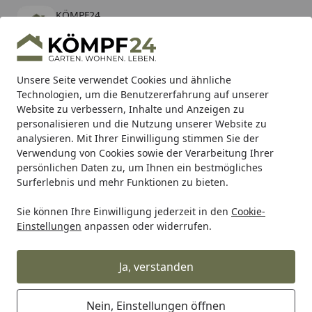
KÖMPF24
Öffnen
Banner schließen
KÖMPF24
kostenlos - Im App Store
Alle Produkte
Mein Konto
Wunschl
Eink
Unsere Seite verwendet Cookies und ähnliche
Technologien, um die Benutzererfahrung auf unserer
Hotline
4,81
/ 5
Suchen
Website zu verbessern, Inhalte und Anzeigen zu
personalisieren und die Nutzung unserer Website zu
analysieren. Mit Ihrer Einwilligung stimmen Sie der
Karibu Pools inkl. gratis Sandfilteranlage & Pool-
Verwendung von Cookies sowie der Verarbeitung Ihrer
Starterset (Gesamtwert bis 468,99€)
persönlichen Daten zu, um Ihnen ein bestmögliches
Surferlebnis und mehr Funktionen zu bieten.
Sie können Ihre Einwilligung jederzeit in den
Cookie-
Shad
Gepäck
SHAD Schlossmechanismus Kit - Silence S
Einstellungen
anpassen oder widerrufen.
Startseite
SHAD Schlossmechanismus Kit -
Silence S01
Ja, verstanden
Nein, Einstellungen öffnen