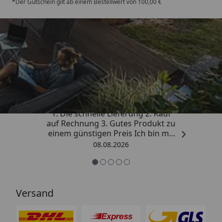
*Der Gutschein gilt ab einem Bestellwert von 100,00 €
Trusted Shops
4,81
/ 5
„Besonders gut gefallen hat mir :
1. Die schnelle Lieferung 2. Kauf
auf Rechnung 3. Gutes Produkt zu
einem günstigen Preis Ich bin mit
der Kaufabwicklung sehr
08.08.2026
zufrieden. Vielen Dank!“
Versand