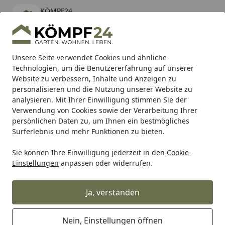
KÖMPF24
Öffnen
Banner schließen
KÖMPF24
kostenlos - Im App Store
Alle Produkte
Mein Konto
Wunschl
Eink
Unsere Seite verwendet Cookies und ähnliche
Technologien, um die Benutzererfahrung auf unserer
Hotline
4,81
/ 5
Suchen
Website zu verbessern, Inhalte und Anzeigen zu
personalisieren und die Nutzung unserer Website zu
analysieren. Mit Ihrer Einwilligung stimmen Sie der
Karibu Pools inkl. gratis Sandfilteranlage & Pool-
Verwendung von Cookies sowie der Verarbeitung Ihrer
Starterset (Gesamtwert bis 468,99€)
persönlichen Daten zu, um Ihnen ein bestmögliches
Surferlebnis und mehr Funktionen zu bieten.
Sie können Ihre Einwilligung jederzeit in den
Cookie-
SBS
Kupplungslamellen
SBS Kupplungslamellen-Kit 50
Einstellungen
anpassen oder widerrufen.
Startseite
SBS Kupplungslamellen-Kit 50203
Ja, verstanden
Nein, Einstellungen öffnen