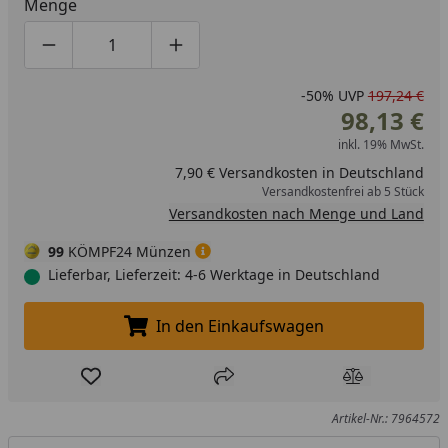
Menge
Produktmenge um eins verringern
Produktmenge manuell eingeben
Produktmenge um eins erhöhen
-50%
UVP
197,24 €
98,13 €
inkl. 19% MwSt.
7,90 € Versandkosten in Deutschland
Versandkostenfrei ab 5 Stück
Versandkosten nach Menge und Land
99
KÖMPF24 Münzen
Lieferbar, Lieferzeit: 4-6 Werktage in Deutschland
In den Einkaufswagen
In den Einkaufswagen legen
Produkt zur Wunschliste hinzufügen
Teilen
Produkt Ver
Artikel-Nr.: 7964572