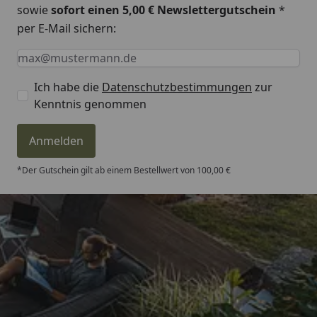
sowie
sofort einen 5,00 € Newslettergutschein
*
per E-Mail sichern:
Keine Eingabe erforderlich
Eingabe erforderlich
E-Mail *
Ich habe die
Datenschutzbestimmungen
zur
Kenntnis genommen
Anmelden
*Der Gutschein gilt ab einem Bestellwert von 100,00 €
Trusted Shops
4,81
/ 5