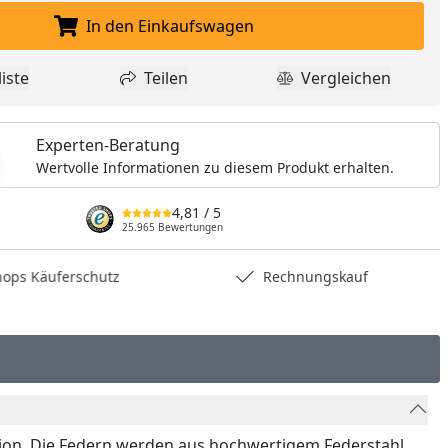
nzufügen
In den Einkaufswagen
In den Einkaufswagen legen
iste
Teilen
Vergleichen
dukt zur Wunschliste hinzufügen
Teilen
Produkt Vergle
Experten-Beratung
Wertvolle Informationen zu diesem Produkt erhalten.
4,81
/ 5
25.965 Bewertungen
hops Käuferschutz
Rechnungskauf
sion. Die Federn werden aus hochwertigem Federstahl