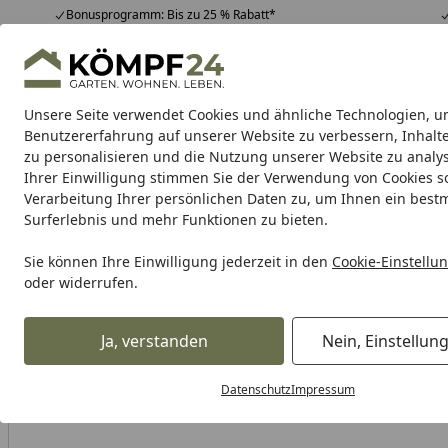
Bonusprogramm: Bis zu 25 % Rabatt*
Hotline
07051 / 9 22 22
4,81
/ 5
Mo-Fr. 8-16 Uhr
25.965 Bewertungen
Unsere Seite verwendet Cookies und ähnliche Technologien, u
Alle Produkte
Highlights
Tipps & Tricks
Alle Produkte
Benutzererfahrung auf unserer Website zu verbessern, Inhalt
zu personalisieren und die Nutzung unserer Website zu analys
Ihrer Einwilligung stimmen Sie der Verwendung von Cookies s
SBS
Bremsbeläge Straße
Bremsbeläge Scooter
Verarbeitung Ihrer persönlichen Daten zu, um Ihnen ein best
Surferlebnis und mehr Funktionen zu bieten.
Karibu Pools inkl. gra
Sie können Ihre Einwilligung jederzeit in den
Cookie-Einstellu
oder widerrufen.
Dein Traumpool im Sorglos-Paket: F
Ja, verstanden
Nein, Einstellun
SBS
Kupplungfedern
SBS Kupplungsfedern-Kit 30174
Startseite
Datenschutz
Impressum