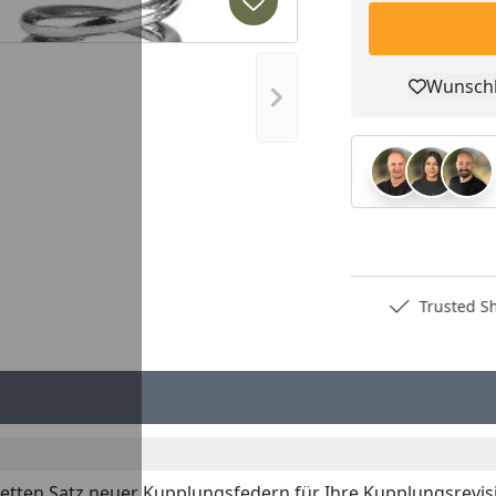
Produkt zur Wunschliste hi
Wunschl
Pro
Nächstes Bild anzeigen
Deutschlands bester Händler
Trusted S
etten Satz neuer Kupplungsfedern für Ihre Kupplungsrevi