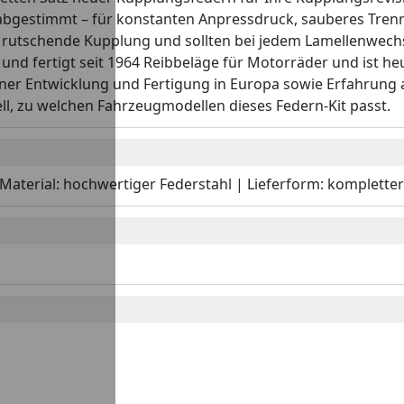
t abgestimmt – für konstanten Anpressdruck, sauberes Tren
e rutschende Kupplung und sollten bei jedem Lamellenwechs
nd fertigt seit 1964 Reibbeläge für Motorräder und ist heu
ener Entwicklung und Fertigung in Europa sowie Erfahrung 
l, zu welchen Fahrzeugmodellen dieses Federn-Kit passt.
Material: hochwertiger Federstahl | Lieferform: komplette