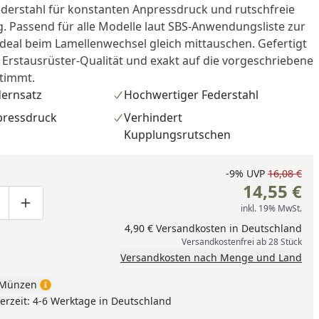
erstahl für konstanten Anpressdruck und rutschfreie
. Passend für alle Modelle laut SBS-Anwendungsliste zur
eal beim Lamellenwechsel gleich mittauschen. Gefertigt
 Erstausrüster-Qualität und exakt auf die vorgeschriebene
timmt.
dernsatz
Hochwertiger Federstahl
pressdruck
Verhindert
Kupplungsrutschen
-9%
UVP
16,08 €
14,55 €
inkl. 19% MwSt.
ge um eins verringern
duktmenge manuell eingeben
Produktmenge um eins erhöhen
4,90 € Versandkosten in Deutschland
Versandkostenfrei ab 28 Stück
Versandkosten nach Menge und Land
Münzen
eferzeit: 4-6 Werktage in Deutschland