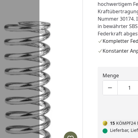
hochwertigem Fed
Kraftübertragung
Nummer 30174. Id
in bewährter SBS
Federkraft abges
Kompletter Fe
Konstanter An
Menge
Produktmen
Pro
15
KÖMPF24 
Lieferbar, Li