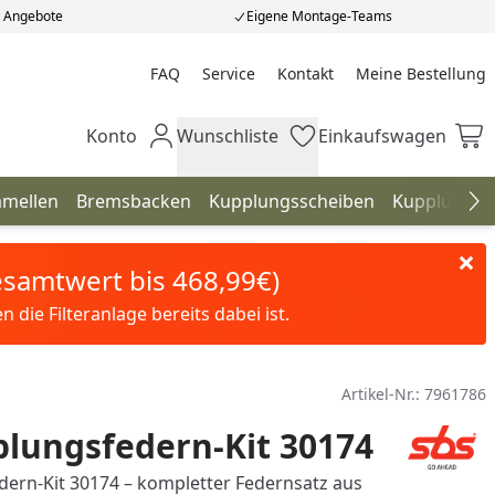
e Angebote
Eigene Montage-Teams
FAQ
Service
Kontakt
Meine Bestellung
Meine Bestellung
Konto
Wunschliste
Einkaufswagen
Mein Konto
Wunschliste
Einkaufswagen
amellen
Bremsbacken
Kupplungsscheiben
Kupplungfe
Na
Gesamtwert bis 468,99€)
die Filteranlage bereits dabei ist.
Artikel-Nr.:
7961786
lungsfedern-Kit 30174
ern-Kit 30174 – kompletter Federnsatz aus