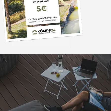
Trusted Shops
„Die Bestellung ist i
Tagen bei mir ein
obwohl ein Woc
dazwischen lag. A
4,81
/ 5
25.965 Bewertungen
Sicherlich nicht d
07.08.202
Bestellung. Vielen Da
so.“