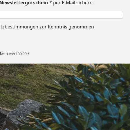
€ Newslettergutschein
* per E-Mail sichern:
h
utzbestimmungen
zur Kenntnis genommen
lwert von 100,00 €