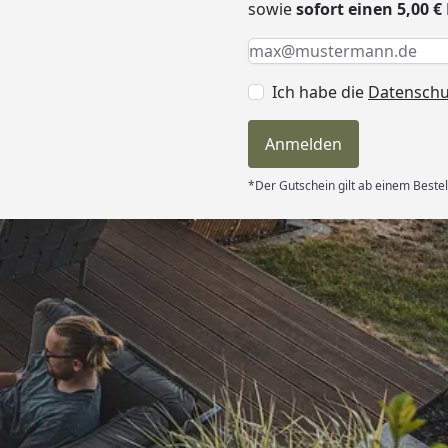
sowie
sofort einen 5,00 
Keine Eingabe erforderlic
Eingabe erforderlich
E-Mail *
Ich habe die
Datensch
Anmelden
*Der Gutschein gilt ab einem Bestel
Versand
nnerhalb von 4
getroffen,
henende
bsolut TOP!
ie letzte
6
nk und weiter