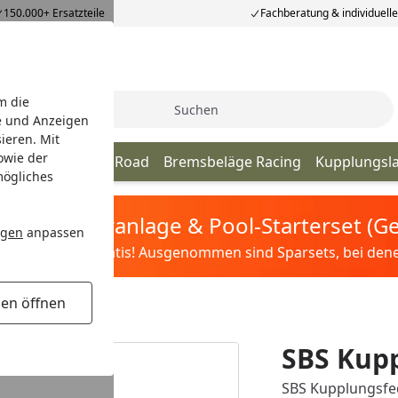
150.000+ Ersatzteile
Fachberatung & individuell
m die
Suche
e und Anzeigen
ieren. Mit
owie der
Bremsbeläge Off Road
Bremsbeläge Racing
Kupplungsl
mögliches
tis Sandfilteranlage & Pool-Starterset (
ngen
anpassen
ilter&Pflege gratis! Ausgenommen sind Sparsets, bei denen 
gen öffnen
SBS Kupp
SBS Kupplungsfed