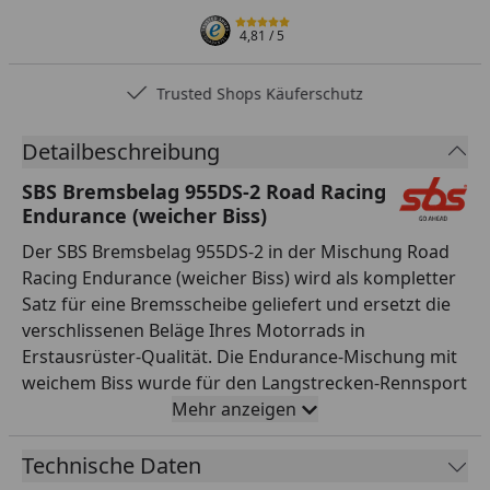
4,81
/ 5
Trusted Shops Käuferschutz
Detailbeschreibung
SBS Bremsbelag 955DS-2 Road Racing
Endurance (weicher Biss)
Der SBS Bremsbelag 955DS-2 in der Mischung Road
Racing Endurance (weicher Biss) wird als kompletter
Satz für eine Bremsscheibe geliefert und ersetzt die
verschlissenen Beläge Ihres Motorrads in
Erstausrüster-Qualität. Die Endurance-Mischung mit
weichem Biss wurde für den Langstrecken-Rennsport
entwickelt: extrem hohe Laufleistung kombiniert mit
Mehr anzeigen
sanftem, besonders gut dosierbarem
Ansprechverhalten – ideal, wenn über viele Stunden
Technische Daten
konstante, ermüdungsfreie Kontrolle am