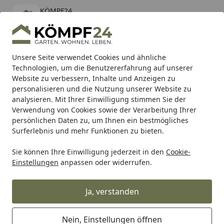
KÖMPF24
Öffnen
Banner schließen
KÖMPF24
kostenlos - Im App Store
Alle Produkte
Mein Konto
Wunschl
Eink
Unsere Seite verwendet Cookies und ähnliche
Technologien, um die Benutzererfahrung auf unserer
Hotline
4,81
/ 5
Suchen
Website zu verbessern, Inhalte und Anzeigen zu
personalisieren und die Nutzung unserer Website zu
analysieren. Mit Ihrer Einwilligung stimmen Sie der
Karibu Pools inkl. gratis Sandfilteranlage & Pool-
Verwendung von Cookies sowie der Verarbeitung Ihrer
Starterset (Gesamtwert bis 468,99€)
persönlichen Daten zu, um Ihnen ein bestmögliches
Surferlebnis und mehr Funktionen zu bieten.
Sie können Ihre Einwilligung jederzeit in den
Cookie-
SBS
Bremsbeläge Racing
SBS Bremsbelag 955DS-2 Road 
Einstellungen
anpassen oder widerrufen.
Startseite
SBS Bremsbelag 955DS-2 Road
Racing Endurance (weicher Biss)
Ja, verstanden
Nein, Einstellungen öffnen