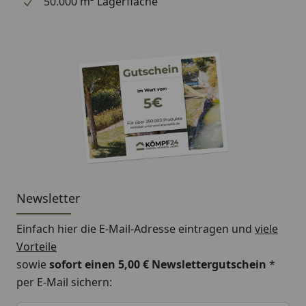
50.000 m² Lagerfläche
Newsletter
Einfach hier die E-Mail-Adresse eintragen und
viele
Vorteile
sowie
sofort einen 5,00 € Newslettergutschein
*
per E-Mail sichern:
Keine Eingabe erforderlich
Eingabe erforderlich
E-Mail *