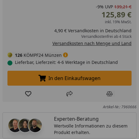
-9%
UVP
139,21 €
125,89 €
inkl. 19% MwSt.
4,90 € Versandkosten in Deutschland
Versandkostenfrei ab 4 Stück
Versandkosten nach Menge und Land
126
KÖMPF24 Münzen
Lieferbar, Lieferzeit: 4-6 Werktage in Deutschland
In den Einkaufswagen
In den Einkaufswagen legen
Produkt zur Wunschliste hinzufügen
Teilen
Produkt Ver
Artikel-Nr.: 7960666
Experten-Beratung
Wertvolle Informationen zu diesem
Produkt erhalten.