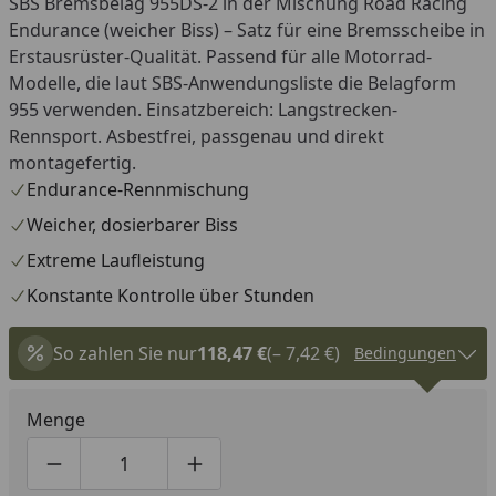
SBS Bremsbelag 955DS-2 in der Mischung Road Racing
Endurance (weicher Biss) – Satz für eine Bremsscheibe in
Erstausrüster-Qualität. Passend für alle Motorrad-
Modelle, die laut SBS-Anwendungsliste die Belagform
955 verwenden. Einsatzbereich: Langstrecken-
Rennsport. Asbestfrei, passgenau und direkt
montagefertig.
Endurance-Rennmischung
Weicher, dosierbarer Biss
Extreme Laufleistung
Konstante Kontrolle über Stunden
So zahlen Sie nur
118,47 €
(– 7,42 €)
Bedingungen
Menge
Produktmenge um eins verringern
Produktmenge manuell eingeben
Produktmenge um eins erhöhen