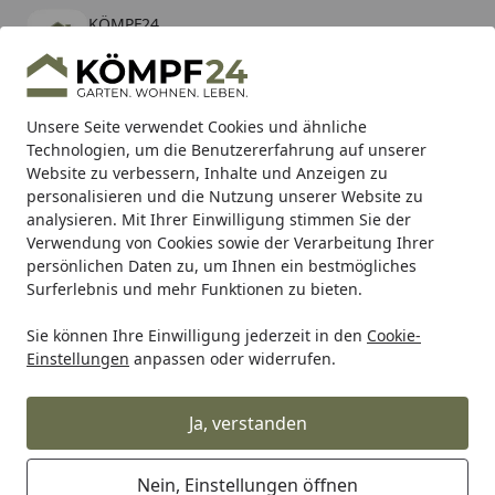
KÖMPF24
Öffnen
Banner schließen
KÖMPF24
kostenlos - Im App Store
Alle Produkte
Mein Konto
Wunschl
Eink
Unsere Seite verwendet Cookies und ähnliche
Technologien, um die Benutzererfahrung auf unserer
Hotline
4,81
/ 5
Suchen
Website zu verbessern, Inhalte und Anzeigen zu
personalisieren und die Nutzung unserer Website zu
analysieren. Mit Ihrer Einwilligung stimmen Sie der
Karibu Pools inkl. gratis Sandfilteranlage & Pool-
Verwendung von Cookies sowie der Verarbeitung Ihrer
Starterset (Gesamtwert bis 468,99€)
persönlichen Daten zu, um Ihnen ein bestmögliches
Surferlebnis und mehr Funktionen zu bieten.
Sie können Ihre Einwilligung jederzeit in den
Cookie-
SBS
Bremsbeläge Straße
SBS Bremsbelag 915HF Street 
Einstellungen
anpassen oder widerrufen.
Startseite
SBS Bremsbelag 915HF Street
Ceramic
Ja, verstanden
Nein, Einstellungen öffnen