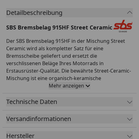
Detailbeschreibung
SBS Bremsbelag 915HF Street Ceramic
Der SBS Bremsbelag 915HF in der Mischung Street
Ceramic wird als kompletter Satz für eine
Bremsscheibe geliefert und ersetzt die
verschlissenen Beläge Ihres Motorrads in
Erstausrüster-Qualität. Die bewährte Street-Ceramic-
Mischung ist eine organisch-keramische
Reibmischung, die für den täglichen Einsatz auf der
Mehr anzeigen
Straße entwickelt wurde. Sie überzeugt durch einen
gut dosierbaren, gleichmäßigen Biss, leises und
Technische Daten
komfortables Bremsverhalten sowie besonders
geringen Verschleiß an der Bremsscheibe. Damit ist
Versandinformationen
sie die ideale Wahl für Alltag, Pendelstrecke und Tour.
Alle SBS Bremsbeläge werden asbestfrei gefertigt,
Hersteller
durchlaufen eine strenge Qualitätskontrolle und sind