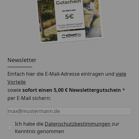
Newsletter
Einfach hier die E-Mail-Adresse eintragen und
viele
Vorteile
sowie
sofort einen 5,00 € Newslettergutschein
*
per E-Mail sichern:
Keine Eingabe erforderlich
Eingabe erforderlich
E-Mail *
Ich habe die
Datenschutzbestimmungen
zur
Kenntnis genommen