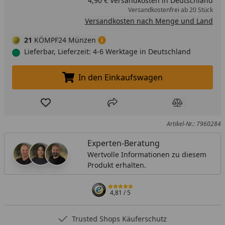
4,90 € Versandkosten in Deutschland
Versandkostenfrei ab 20 Stück
Versandkosten nach Menge und Land
21
KÖMPF24 Münzen
Lieferbar, Lieferzeit: 4-6 Werktage in Deutschland
In den Einkaufswagen
In den Einkaufswagen legen
Produkt zur Wunschliste hinzufügen
Teilen
Produkt Ver
Artikel-Nr.: 7960284
Experten-Beratung
Wertvolle Informationen zu diesem
Produkt erhalten.
4,81
/ 5
Trusted Shops Käuferschutz