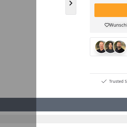
Nächstes Bild anzeigen
Wunschl
Pro
Deutschlands bester Händler
Trusted S