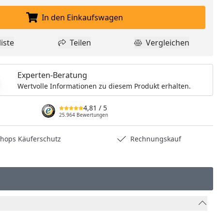
In den Einkaufswagen
In den Einkaufswagen legen
iste
Teilen
Vergleichen
dukt zur Wunschliste hinzufügen
Teilen
Produkt Vergle
Experten-Beratung
Wertvolle Informationen zu diesem Produkt erhalten.
4,81
/ 5
25.964 Bewertungen
hops Käuferschutz
Rechnungskauf