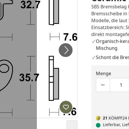
SBS Bremsbelag 8
Bremsscheibe in 
Modelle, die lau
Einsatzbereich: S
direkt montagefe
Organisch-ker
Mischung
Schont die Br
Menge
Produktmen
Pro
Produkt zur Wunschliste hi
21
KÖMPF24 
Lieferbar, Li