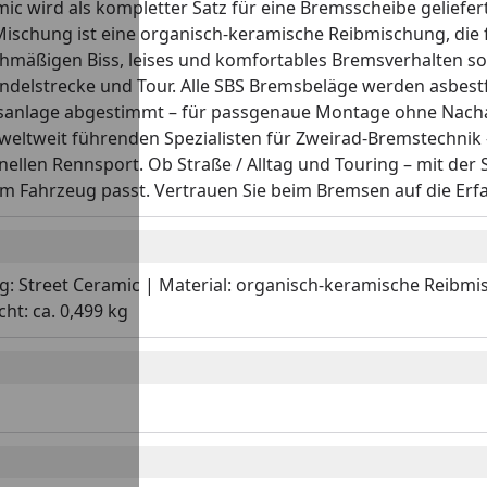
c wird als kompletter Satz für eine Bremsscheibe geliefert
Mischung ist eine organisch-keramische Reibmischung, die f
chmäßigen Biss, leises und komfortables Bremsverhalten s
Pendelstrecke und Tour. Alle SBS Bremsbeläge werden asbestf
emsanlage abgestimmt – für passgenaue Montage ohne Nachar
weltweit führenden Spezialisten für Zweirad-Bremstechnik 
ellen Rennsport. Ob Straße / Alltag und Touring – mit der
em Fahrzeug passt. Vertrauen Sie beim Bremsen auf die Erf
 Street Ceramic | Material: organisch-keramische Reibmisch
ht: ca. 0,499 kg