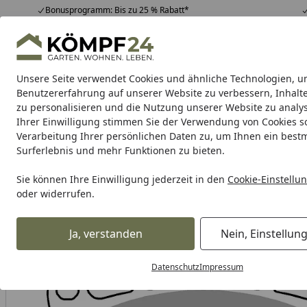
Bonusprogramm: Bis zu 25 % Rabatt*
Hotline
07051 / 9 22 22
4,81
/ 5
Mo-Fr. 8-16 Uhr
25.964 Bewertungen
Unsere Seite verwendet Cookies und ähnliche Technologien, u
Alle Produkte
Highlights
Tipps & Tricks
Alle Produkte
Benutzererfahrung auf unserer Website zu verbessern, Inhalt
zu personalisieren und die Nutzung unserer Website zu analys
Ihrer Einwilligung stimmen Sie der Verwendung von Cookies s
SBS
Bremsbeläge Straße
Bremsbeläge Scooter
Verarbeitung Ihrer persönlichen Daten zu, um Ihnen ein best
Surferlebnis und mehr Funktionen zu bieten.
Karibu Pools inkl. gra
Sie können Ihre Einwilligung jederzeit in den
Cookie-Einstellu
oder widerrufen.
Dein Traumpool im Sorglos-Paket: F
Ja, verstanden
Nein, Einstellun
SBS
Bremsbeläge Straße
SBS Bremsbelag 859HF Street 
Startseite
Datenschutz
Impressum