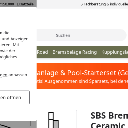
150.000+ Ersatzteile
Fachberatung & individuell
m die
Suche
e und Anzeigen
ieren. Mit
owie der
Bremsbeläge Off Road
Bremsbeläge Racing
Kupplungsl
mögliches
tis Sandfilteranlage & Pool-Starterset (
ngen
anpassen
ilter&Pflege gratis! Ausgenommen sind Sparsets, bei denen 
gen öffnen
Ceramic
SBS Brem
Ceramic