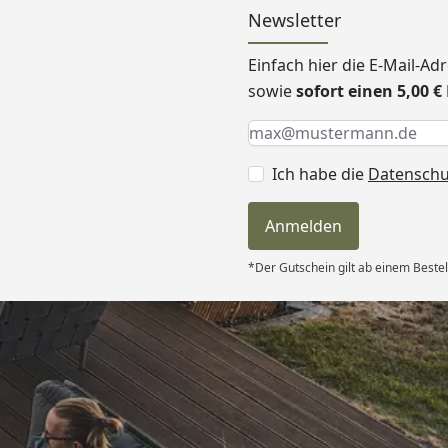
Newsletter
Einfach hier die E-Mail-A
sowie
sofort einen 5,00 
Keine Eingabe erforderlic
Eingabe erforderlich
E-Mail *
Ich habe die
Datensch
Anmelden
*Der Gutschein gilt ab einem Bestel
Versand
erung als
kt passt. “