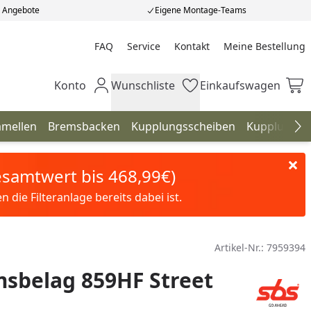
e Angebote
Eigene Montage-Teams
FAQ
Service
Kontakt
Meine Bestellung
Meine Bestellung
Konto
Wunschliste
Einkaufswagen
Mein Konto
Wunschliste
Einkaufswagen
amellen
Bremsbacken
Kupplungsscheiben
Kupplungfe
Na
Gesamtwert bis 468,99€)
die Filteranlage bereits dabei ist.
Artikel-Nr.:
7959394
sbelag 859HF Street