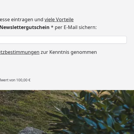
dresse eintragen und
viele Vorteile
€ Newslettergutschein
* per E-Mail sichern:
h
utzbestimmungen
zur Kenntnis genommen
lwert von 100,00 €