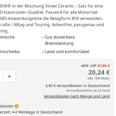
59HF in der Mischung Street Ceramic – Satz für eine
Erstausrüster-Qualität. Passend für alle Motorrad-
t SBS-Anwendungsliste die Belagform 859 verwenden.
traße / Alltag und Touring. Asbestfrei, passgenau und
rtig.
amische
Gut dosierbare
Bremsleistung
emsscheibe
Leise und komfortabel
-46%
UVP
37,85 €
20,24 €
inkl. 19% MwSt.
ge um eins verringern
duktmenge manuell eingeben
Produktmenge um eins erhöhen
4,90 € Versandkosten in Deutschland
Versandkostenfrei ab 20 Stück
Versandkosten nach Menge und Land
nzufügen
Münzen
eferzeit: 4-6 Werktage in Deutschland