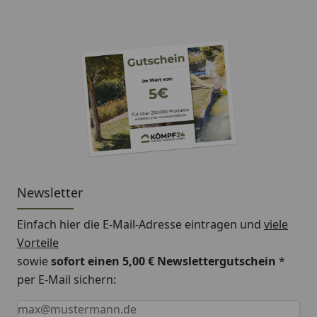
Newsletter
Einfach hier die E-Mail-Adresse eintragen und
viele
Vorteile
sowie
sofort einen 5,00 € Newslettergutschein
*
per E-Mail sichern:
Keine Eingabe erforderlich
Eingabe erforderlich
E-Mail *