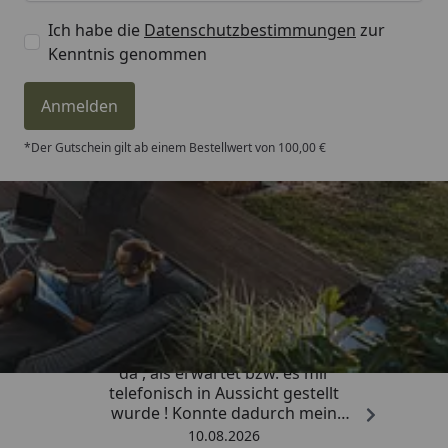
Ich habe die
Datenschutzbestimmungen
zur
Kenntnis genommen
Anmelden
*Der Gutschein gilt ab einem Bestellwert von 100,00 €
Trusted Shops
4,81
/ 5
„Die Lieferung war viel schneller
da , als erwartet bzw. es mir
telefonisch in Aussicht gestellt
wurde ! Konnte dadurch mein
Vorhaben zeitnah beenden . Vielen
10.08.2026