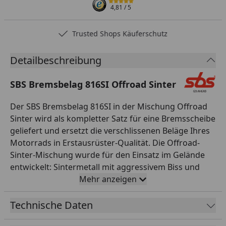
4,81
/ 5
Trusted Shops Käuferschutz
Detailbeschreibung
SBS Bremsbelag 816SI Offroad Sinter
Der SBS Bremsbelag 816SI in der Mischung Offroad
Sinter wird als kompletter Satz für eine Bremsscheibe
geliefert und ersetzt die verschlissenen Beläge Ihres
Motorrads in Erstausrüster-Qualität. Die Offroad-
Sinter-Mischung wurde für den Einsatz im Gelände
entwickelt: Sintermetall mit aggressivem Biss und
konstanter Leistung, unempfindlich gegen Schlamm,
Mehr anzeigen
Sand und Wasser. Die Beläge reinigen sich selbst und
liefern auch unter härtesten Bedingungen
Technische Daten
verlässliche Verzögerung. Alle SBS Bremsbeläge