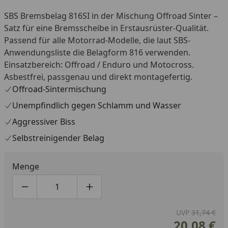
SBS Bremsbelag 816SI in der Mischung Offroad Sinter –
Satz für eine Bremsscheibe in Erstausrüster-Qualität.
Passend für alle Motorrad-Modelle, die laut SBS-
Anwendungsliste die Belagform 816 verwenden.
Einsatzbereich: Offroad / Enduro und Motocross.
Asbestfrei, passgenau und direkt montagefertig.
Offroad-Sintermischung
Unempfindlich gegen Schlamm und Wasser
Aggressiver Biss
Selbstreinigender Belag
Menge
Produktmenge um eins verringern
Produktmenge manuell eingeben
Produktmenge um eins erhöhen
UVP
31,74 €
20,08 €