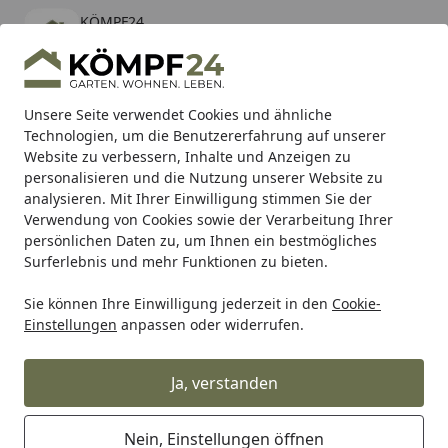
KÖMPF24
Öffnen
Banner schließen
KÖMPF24
kostenlos - Im App Store
Alle Produkte
Mein Konto
Wunschl
Eink
Unsere Seite verwendet Cookies und ähnliche
Technologien, um die Benutzererfahrung auf unserer
Hotline
4,81
/ 5
Suchen
Website zu verbessern, Inhalte und Anzeigen zu
personalisieren und die Nutzung unserer Website zu
analysieren. Mit Ihrer Einwilligung stimmen Sie der
Karibu Pools inkl. gratis Sandfilteranlage & Pool-
Verwendung von Cookies sowie der Verarbeitung Ihrer
Starterset (Gesamtwert bis 468,99€)
persönlichen Daten zu, um Ihnen ein bestmögliches
Surferlebnis und mehr Funktionen zu bieten.
Sie können Ihre Einwilligung jederzeit in den
Cookie-
SBS
Bremsbeläge Straße
SBS Bremsbelag 789HF Street 
Einstellungen
anpassen oder widerrufen.
Startseite
SBS Bremsbelag 789HF Street
Ceramic
Ja, verstanden
Nein, Einstellungen öffnen