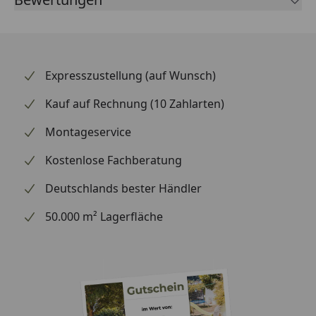
Dänemark entwickelt und fertigt seit 1964 Reibbeläge
für Motorräder und ist heute einer der weltweit
führenden Spezialisten für Zweirad-Bremstechnik –
mit Erstausrüster-Qualität, eigener Entwicklung und
Expresszustellung (auf Wunsch)
Fertigung in Europa sowie Erfahrung aus dem
professionellen Rennsport. Ob Straße / Alltag und
Kauf auf Rechnung (10 Zahlarten)
Touring – mit der SBS-Formnummer 789 finden Sie
Montageservice
über die SBS-Anwendungsliste schnell heraus, ob
dieser Belag zu Ihrem Fahrzeug passt. Vertrauen Sie
Kostenlose Fachberatung
beim Bremsen auf die Erfahrung des dänischen
Spezialisten.
Deutschlands bester Händler
50.000 m² Lagerfläche