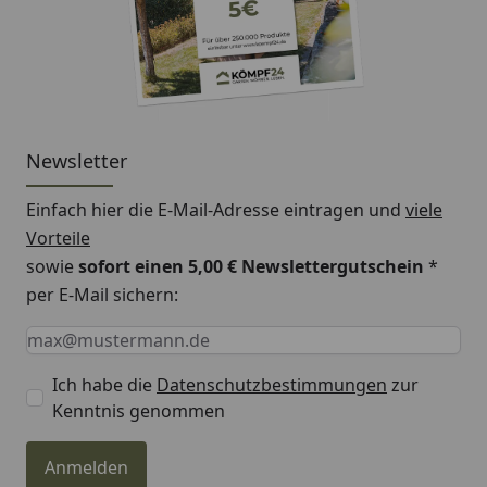
Newsletter
Einfach hier die E-Mail-Adresse eintragen und
viele
Vorteile
sowie
sofort einen 5,00 € Newslettergutschein
*
per E-Mail sichern:
Keine Eingabe erforderlich
Eingabe erforderlich
E-Mail *
Ich habe die
Datenschutzbestimmungen
zur
Kenntnis genommen
Anmelden