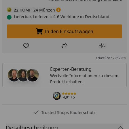
22
KÖMPF24 Münzen
Lieferbar, Lieferzeit: 4-6 Werktage in Deutschland
In den Einkaufswagen
In den Einkaufswagen legen
Produkt zur Wunschliste hinzufügen
Teilen
Produkt Ver
Artikel-Nr.: 7957901
Experten-Beratung
Wertvolle Informationen zu diesem
Produkt erhalten.
4,81
/ 5
Trusted Shops Käuferschutz
Detailbeschreibung