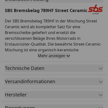
SBS Bremsbelag 789HF Street Ceramic
Der SBS Bremsbelag 789HF in der Mischung Street
Ceramic wird als kompletter Satz für eine
Bremsscheibe geliefert und ersetzt die
verschlissenen Beläge Ihres Motorrads in
Erstausrüster-Qualität. Die bewährte Street-Ceramic-
Mischung ist eine organisch-keramische
Reibmischung, die für den täglichen Einsatz auf der
Mehr anzeigen
Straße entwickelt wurde. Sie überzeugt durch einen
gut dosierbaren, gleichmäßigen Biss, leises und
Technische Daten
komfortables Bremsverhalten sowie besonders
geringen Verschleiß an der Bremsscheibe. Damit ist
Versandinformationen
sie die ideale Wahl für Alltag, Pendelstrecke und Tour.
Alle SBS Bremsbeläge werden asbestfrei gefertigt,
Hersteller
durchlaufen eine strenge Qualitätskontrolle und sind
exakt auf die jeweilige Bremsanlage abgestimmt – für
Bewertungen
passgenaue Montage ohne Nacharbeit. SBS aus