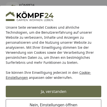
KÖMPF24
Öffnen
Banner schließen
KÖMPF24
kostenlos - Im App Store
Alle Produkte
Mein Konto
Wunschl
Eink
Unsere Seite verwendet Cookies und ähnliche
Technologien, um die Benutzererfahrung auf unserer
Hotline
4,81
/ 5
Suchen
Website zu verbessern, Inhalte und Anzeigen zu
personalisieren und die Nutzung unserer Website zu
analysieren. Mit Ihrer Einwilligung stimmen Sie der
Karibu Pools inkl. gratis Sandfilteranlage & Pool-
Verwendung von Cookies sowie der Verarbeitung Ihrer
Starterset (Gesamtwert bis 468,99€)
persönlichen Daten zu, um Ihnen ein bestmögliches
Surferlebnis und mehr Funktionen zu bieten.
Sie können Ihre Einwilligung jederzeit in den
Cookie-
SBS
Bremsbeläge Straße
SBS Bremsbelag 749HF Street 
Einstellungen
anpassen oder widerrufen.
Startseite
SBS Bremsbelag 749HF Street
Ceramic
Ja, verstanden
Nein, Einstellungen öffnen