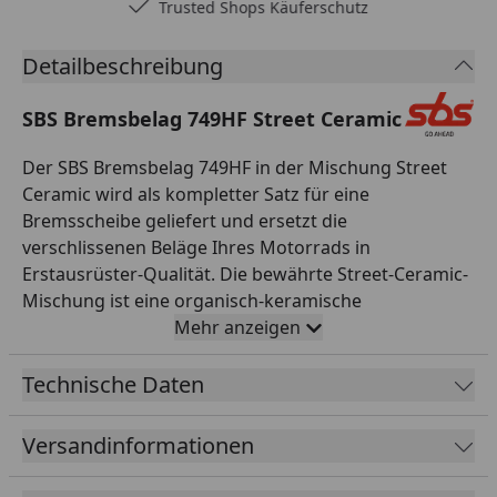
Trusted Shops Käuferschutz
Detailbeschreibung
SBS Bremsbelag 749HF Street Ceramic
Der SBS Bremsbelag 749HF in der Mischung Street
Ceramic wird als kompletter Satz für eine
Bremsscheibe geliefert und ersetzt die
verschlissenen Beläge Ihres Motorrads in
Erstausrüster-Qualität. Die bewährte Street-Ceramic-
Mischung ist eine organisch-keramische
Reibmischung, die für den täglichen Einsatz auf der
Mehr anzeigen
Straße entwickelt wurde. Sie überzeugt durch einen
gut dosierbaren, gleichmäßigen Biss, leises und
Technische Daten
komfortables Bremsverhalten sowie besonders
geringen Verschleiß an der Bremsscheibe. Damit ist
Versandinformationen
sie die ideale Wahl für Alltag, Pendelstrecke und Tour.
Alle SBS Bremsbeläge werden asbestfrei gefertigt,