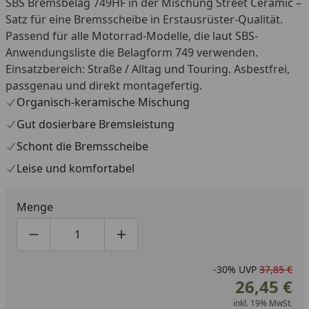
SBS Bremsbelag 749HF in der Mischung Street Ceramic –
Satz für eine Bremsscheibe in Erstausrüster-Qualität.
Passend für alle Motorrad-Modelle, die laut SBS-
Anwendungsliste die Belagform 749 verwenden.
Einsatzbereich: Straße / Alltag und Touring. Asbestfrei,
passgenau und direkt montagefertig.
Organisch-keramische Mischung
Gut dosierbare Bremsleistung
Schont die Bremsscheibe
Leise und komfortabel
Menge
Produktmenge um eins verringern
Produktmenge manuell eingeben
Produktmenge um eins erhöhen
-30%
UVP
37,85 €
26,45 €
inkl. 19% MwSt.