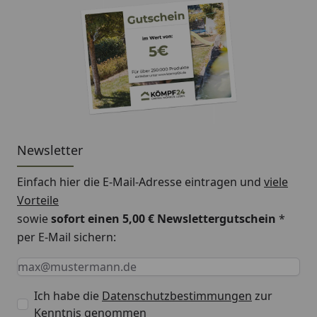
Newsletter
Einfach hier die E-Mail-Adresse eintragen und
viele
Vorteile
sowie
sofort einen 5,00 € Newslettergutschein
*
per E-Mail sichern:
Keine Eingabe erforderlich
Eingabe erforderlich
E-Mail *
Ich habe die
Datenschutzbestimmungen
zur
Kenntnis genommen