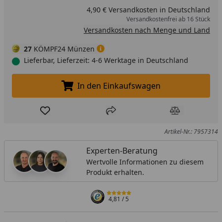
4,90 € Versandkosten in Deutschland
Versandkostenfrei ab 16 Stück
Versandkosten nach Menge und Land
27
KÖMPF24 Münzen
Lieferbar, Lieferzeit: 4-6 Werktage in Deutschland
In den Einkaufswagen
In den Einkaufswagen legen
Produkt zur Wunschliste hinzufügen
Teilen
Produkt Ver
Artikel-Nr.: 7957314
Experten-Beratung
Wertvolle Informationen zu diesem
Produkt erhalten.
4,81
/ 5