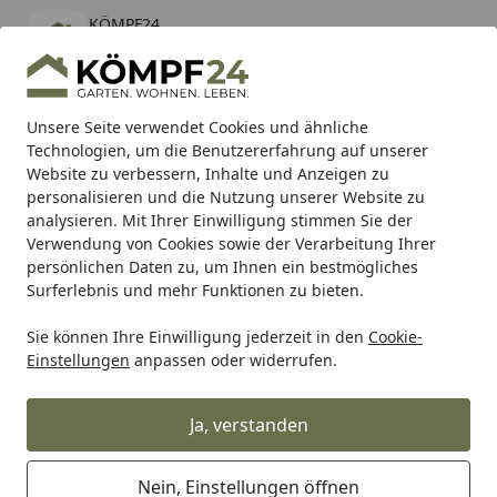
KÖMPF24
Öffnen
Banner schließen
KÖMPF24
kostenlos - Im App Store
Alle Produkte
Mein Konto
Wunschl
Eink
Unsere Seite verwendet Cookies und ähnliche
Technologien, um die Benutzererfahrung auf unserer
Hotline
4,81
/ 5
Suchen
Website zu verbessern, Inhalte und Anzeigen zu
personalisieren und die Nutzung unserer Website zu
analysieren. Mit Ihrer Einwilligung stimmen Sie der
Karibu Pools inkl. gratis Sandfilteranlage & Pool-
Verwendung von Cookies sowie der Verarbeitung Ihrer
Starterset (Gesamtwert bis 468,99€)
persönlichen Daten zu, um Ihnen ein bestmögliches
Surferlebnis und mehr Funktionen zu bieten.
Sie können Ihre Einwilligung jederzeit in den
Cookie-
SBS
Bremsbeläge Racing
SBS Bremsbelag 658RQ Road R
Einstellungen
anpassen oder widerrufen.
Startseite
SBS Bremsbelag 658RQ Road Racing
Carbon Tech
Ja, verstanden
Nein, Einstellungen öffnen