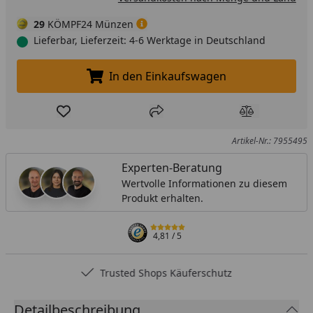
29
KÖMPF24 Münzen
Lieferbar, Lieferzeit: 4-6 Werktage in Deutschland
In den Einkaufswagen
In den Einkaufswagen legen
Produkt zur Wunschliste hinzufügen
Teilen
Produkt Ver
Artikel-Nr.: 7955495
Experten-Beratung
Wertvolle Informationen zu diesem
Produkt erhalten.
4,81
/ 5
Trusted Shops Käuferschutz
Detailbeschreibung