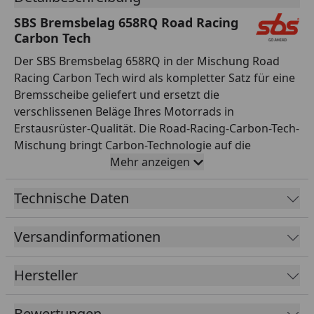
SBS Bremsbelag 658RQ Road Racing
Carbon Tech
Der SBS Bremsbelag 658RQ in der Mischung Road
Racing Carbon Tech wird als kompletter Satz für eine
Bremsscheibe geliefert und ersetzt die
verschlissenen Beläge Ihres Motorrads in
Erstausrüster-Qualität. Die Road-Racing-Carbon-Tech-
Mischung bringt Carbon-Technologie auf die
Rennstrecke: sofortiger Grip ohne Aufwärmrunde,
Mehr anzeigen
exzellente Dosierbarkeit am Bremspunkt und
minimales Fading selbst bei härtester
Technische Daten
Beanspruchung. Die Wahl vieler Racer für Trackdays
und Rennen. Alle SBS Bremsbeläge werden asbestfrei
Versandinformationen
gefertigt, durchlaufen eine strenge
Qualitätskontrolle und sind exakt auf die jeweilige
Hersteller
Bremsanlage abgestimmt – für passgenaue Montage
ohne Nacharbeit. SBS aus Dänemark entwickelt und
Bewertungen
fertigt seit 1964 Reibbeläge für Motorräder und ist