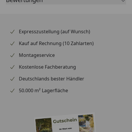
heute einer der weltweit führenden Spezialisten für
Zweirad-Bremstechnik – mit Erstausrüster-Qualität,
eigener Entwicklung und Fertigung in Europa sowie
Erfahrung aus dem professionellen Rennsport. Ob
Expresszustellung (auf Wunsch)
Rennstrecke / Trackday – mit der SBS-Formnummer
658 finden Sie über die SBS-Anwendungsliste schnell
Kauf auf Rechnung (10 Zahlarten)
heraus, ob dieser Belag zu Ihrem Fahrzeug passt.
Montageservice
Vertrauen Sie beim Bremsen auf die Erfahrung des
dänischen Spezialisten.
Kostenlose Fachberatung
Deutschlands bester Händler
50.000 m² Lagerfläche