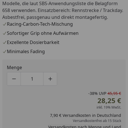
Modelle, die laut SBS-Anwendungsliste die Belagform
658 verwenden. Einsatzbereich: Rennstrecke / Trackday.
Asbestfrei, passgenau und direkt montagefertig.
Racing-Carbon-Tech-Mischung
Sofortiger Grip ohne Aufwärmen
Exzellente Dosierbarkeit
Minimales Fading
Menge
Produktmenge um eins verringern
Produktmenge manuell eingeben
Produktmenge um eins erhöhen
-38%
UVP
45,95 €
28,25 €
inkl. 19% MwSt.
7,90 € Versandkosten in Deutschland
Versandkostenfrei ab 15 Stück
Versandkosten nach Menge und Land