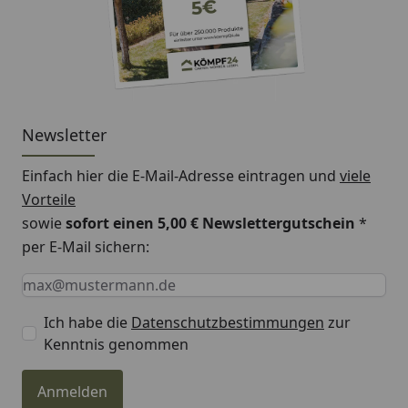
Newsletter
Einfach hier die E-Mail-Adresse eintragen und
viele
Vorteile
sowie
sofort einen 5,00 € Newslettergutschein
*
per E-Mail sichern:
Keine Eingabe erforderlich
Eingabe erforderlich
E-Mail *
Ich habe die
Datenschutzbestimmungen
zur
Kenntnis genommen
Anmelden