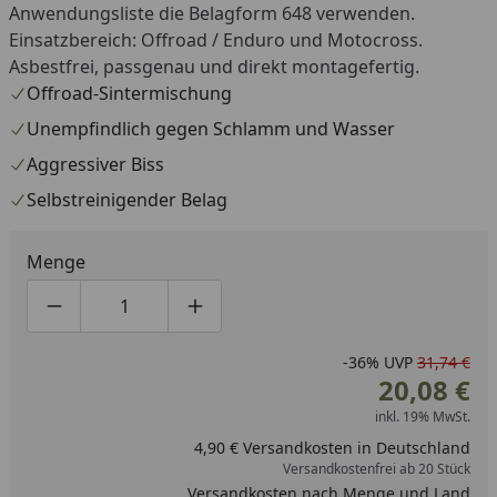
Anwendungsliste die Belagform 648 verwenden.
Einsatzbereich: Offroad / Enduro und Motocross.
Asbestfrei, passgenau und direkt montagefertig.
Offroad-Sintermischung
Unempfindlich gegen Schlamm und Wasser
Aggressiver Biss
Selbstreinigender Belag
Menge
Produktmenge um eins verringern
Produktmenge manuell eingeben
Produktmenge um eins erhöhen
-36%
UVP
31,74 €
20,08 €
inkl. 19% MwSt.
4,90 € Versandkosten in Deutschland
Versandkostenfrei ab 20 Stück
Versandkosten nach Menge und Land