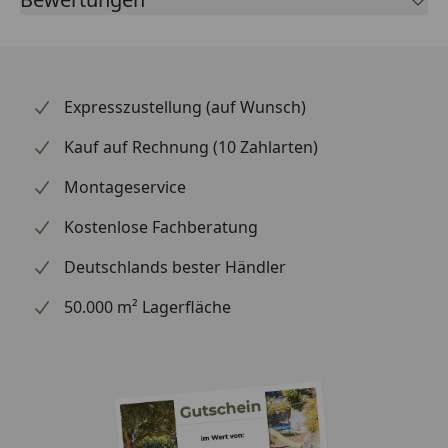
führenden Spezialisten für Zweirad-Bremstechnik –
mit Erstausrüster-Qualität, eigener Entwicklung und
Fertigung in Europa sowie Erfahrung aus dem
professionellen Rennsport. Ob Offroad / Enduro und
Expresszustellung (auf Wunsch)
Motocross – mit der SBS-Formnummer 648 finden Sie
über die SBS-Anwendungsliste schnell heraus, ob
Kauf auf Rechnung (10 Zahlarten)
dieser Belag zu Ihrem Fahrzeug passt. Vertrauen Sie
Montageservice
beim Bremsen auf die Erfahrung des dänischen
Spezialisten.
Kostenlose Fachberatung
Deutschlands bester Händler
50.000 m² Lagerfläche