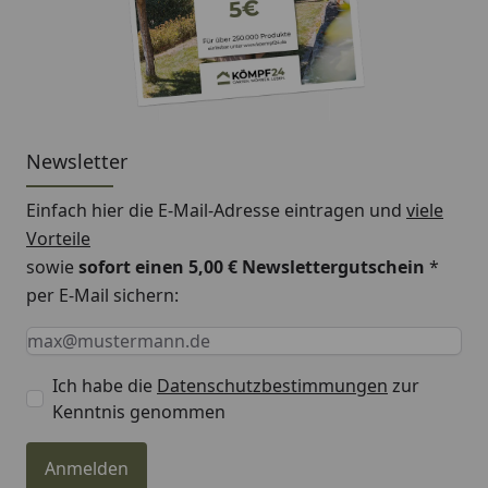
Newsletter
Einfach hier die E-Mail-Adresse eintragen und
viele
Vorteile
sowie
sofort einen 5,00 € Newslettergutschein
*
per E-Mail sichern:
Keine Eingabe erforderlich
Eingabe erforderlich
E-Mail *
Ich habe die
Datenschutzbestimmungen
zur
Kenntnis genommen
Anmelden