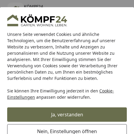
KÖMPF24
Öffnen
Banner schließen
KÖMPF24
kostenlos - Im App Store
Alle Produkte
Mein Konto
Wunschl
Eink
Unsere Seite verwendet Cookies und ähnliche
Technologien, um die Benutzererfahrung auf unserer
Hotline
4,81
/ 5
Suchen
Website zu verbessern, Inhalte und Anzeigen zu
personalisieren und die Nutzung unserer Website zu
analysieren. Mit Ihrer Einwilligung stimmen Sie der
Karibu Pools inkl. gratis Sandfilteranlage & Pool-
Verwendung von Cookies sowie der Verarbeitung Ihrer
Starterset (Gesamtwert bis 468,99€)
persönlichen Daten zu, um Ihnen ein bestmögliches
Surferlebnis und mehr Funktionen zu bieten.
Sie können Ihre Einwilligung jederzeit in den
Cookie-
SBS
Bremsbeläge Off Road
SBS Bremsbelag 648SI Offro
Einstellungen
anpassen oder widerrufen.
Startseite
SBS Bremsbelag 648SI Offroad
Sinter
Ja, verstanden
Nein, Einstellungen öffnen