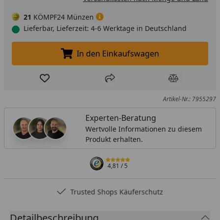
21
KÖMPF24 Münzen
Lieferbar, Lieferzeit: 4-6 Werktage in Deutschland
In den Einkaufswagen
In den Einkaufswagen legen
Produkt zur Wunschliste hinzufügen
Teilen
Produkt Ver
Artikel-Nr.: 7955297
Experten-Beratung
Wertvolle Informationen zu diesem
Produkt erhalten.
4,81
/ 5
Trusted Shops Käuferschutz
Detailbeschreibung