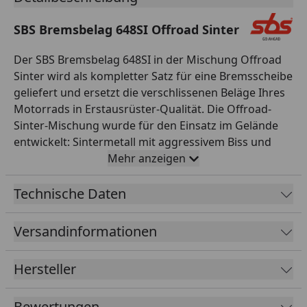
SBS Bremsbelag 648SI Offroad Sinter
Der SBS Bremsbelag 648SI in der Mischung Offroad
Sinter wird als kompletter Satz für eine Bremsscheibe
geliefert und ersetzt die verschlissenen Beläge Ihres
Motorrads in Erstausrüster-Qualität. Die Offroad-
Sinter-Mischung wurde für den Einsatz im Gelände
entwickelt: Sintermetall mit aggressivem Biss und
konstanter Leistung, unempfindlich gegen Schlamm,
Mehr anzeigen
Sand und Wasser. Die Beläge reinigen sich selbst und
liefern auch unter härtesten Bedingungen
Technische Daten
verlässliche Verzögerung. Alle SBS Bremsbeläge
werden asbestfrei gefertigt, durchlaufen eine
Versandinformationen
strenge Qualitätskontrolle und sind exakt auf die
jeweilige Bremsanlage abgestimmt – für passgenaue
Hersteller
Montage ohne Nacharbeit. SBS aus Dänemark
entwickelt und fertigt seit 1964 Reibbeläge für
Bewertungen
Motorräder und ist heute einer der weltweit