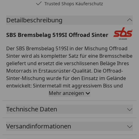
Trusted Shops Käuferschutz
Detailbeschreibung
SBS Bremsbelag 519SI Offroad Sinter
Der SBS Bremsbelag 519SI in der Mischung Offroad
Sinter wird als kompletter Satz für eine Bremsscheibe
geliefert und ersetzt die verschlissenen Beläge Ihres
Motorrads in Erstausrüster-Qualität. Die Offroad-
Sinter-Mischung wurde für den Einsatz im Gelände
entwickelt: Sintermetall mit aggressivem Biss und
konstanter Leistung, unempfindlich gegen Schlamm,
Mehr anzeigen
Sand und Wasser. Die Beläge reinigen sich selbst und
liefern auch unter härtesten Bedingungen
Technische Daten
verlässliche Verzögerung. Alle SBS Bremsbeläge
werden asbestfrei gefertigt, durchlaufen eine
Versandinformationen
strenge Qualitätskontrolle und sind exakt auf die
jeweilige Bremsanlage abgestimmt – für passgenaue