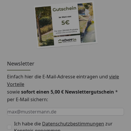
Newsletter
Einfach hier die E-Mail-Adresse eintragen und
viele
Vorteile
sowie
sofort einen 5,00 € Newslettergutschein
*
per E-Mail sichern:
Keine Eingabe erforderlich
Eingabe erforderlich
E-Mail *
Ich habe die
Datenschutzbestimmungen
zur
Kenntnis genommen