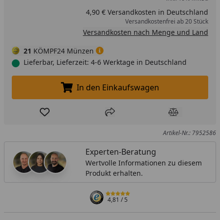
4,90 € Versandkosten in Deutschland
Versandkostenfrei ab 20 Stück
Versandkosten nach Menge und Land
21
KÖMPF24 Münzen
Lieferbar, Lieferzeit: 4-6 Werktage in Deutschland
In den Einkaufswagen
In den Einkaufswagen legen
Produkt zur Wunschliste hinzufügen
Teilen
Produkt Ver
Artikel-Nr.: 7952586
Experten-Beratung
Wertvolle Informationen zu diesem
Produkt erhalten.
4,81
/ 5