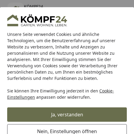
KÖMPF24
Öffnen
Banner schließen
KÖMPF24
kostenlos - Im App Store
Alle Produkte
Mein Konto
Wunschl
Eink
Unsere Seite verwendet Cookies und ähnliche
Technologien, um die Benutzererfahrung auf unserer
Hotline
4,81
/ 5
Suchen
Website zu verbessern, Inhalte und Anzeigen zu
personalisieren und die Nutzung unserer Website zu
analysieren. Mit Ihrer Einwilligung stimmen Sie der
Karibu Pools inkl. gratis Sandfilteranlage & Pool-
Verwendung von Cookies sowie der Verarbeitung Ihrer
Starterset (Gesamtwert bis 468,99€)
persönlichen Daten zu, um Ihnen ein bestmögliches
Surferlebnis und mehr Funktionen zu bieten.
Sie können Ihre Einwilligung jederzeit in den
Cookie-
SBS
Bremsbeläge Off Road
SBS Bremsbelag 519SI Offro
Einstellungen
anpassen oder widerrufen.
Startseite
SBS Bremsbelag 519SI Offroad
Sinter
Ja, verstanden
Nein, Einstellungen öffnen