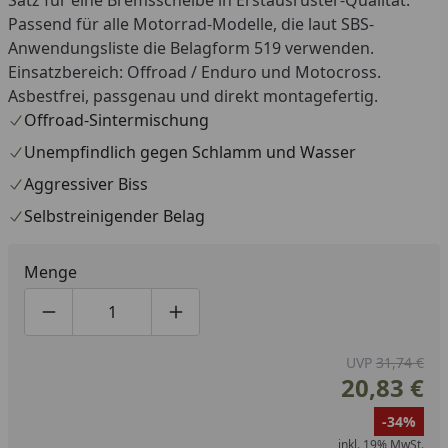
Passend für alle Motorrad-Modelle, die laut SBS-
Anwendungsliste die Belagform 519 verwenden.
Einsatzbereich: Offroad / Enduro und Motocross.
Asbestfrei, passgenau und direkt montagefertig.
Offroad-Sintermischung
Unempfindlich gegen Schlamm und Wasser
Aggressiver Biss
Selbstreinigender Belag
Menge
Produktmenge um eins verringern
Produktmenge manuell eingeben
Produktmenge um eins erhöhen
UVP
31,74 €
20,83 €
-34%
inkl. 19% MwSt.