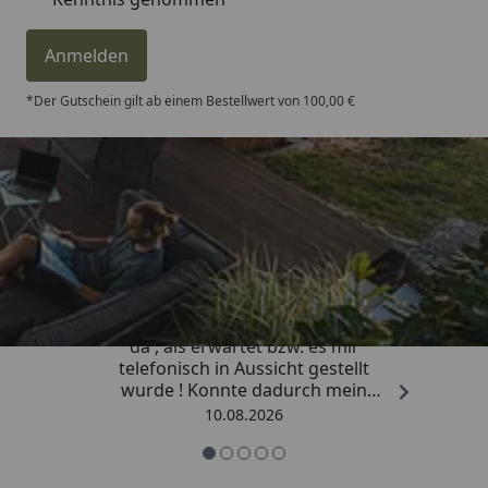
Anmelden
*Der Gutschein gilt ab einem Bestellwert von 100,00 €
Trusted Shops
4,81
/ 5
„Die Lieferung war viel schneller
da , als erwartet bzw. es mir
telefonisch in Aussicht gestellt
wurde ! Konnte dadurch mein
Vorhaben zeitnah beenden . Vielen
10.08.2026
lieben Dank für Ihre schnelle und
kompetente Beratung .“