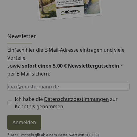
Newsletter
Einfach hier die E-Mail-Adresse eintragen und
viele
Vorteile
sowie
sofort einen 5,00 € Newslettergutschein
*
per E-Mail sichern:
Keine Eingabe erforderlich
Eingabe erforderlich
E-Mail *
Ich habe die
Datenschutzbestimmungen
zur
Kenntnis genommen
Anmelden
*Der Gutschein gilt ab einem Bestellwert von 100,00 €