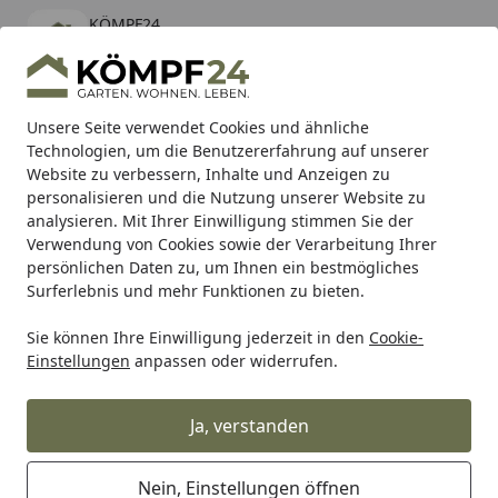
KÖMPF24
Öffnen
Banner schließen
KÖMPF24
kostenlos - Im App Store
Alle Produkte
Mein Konto
Wunschl
Eink
Unsere Seite verwendet Cookies und ähnliche
Technologien, um die Benutzererfahrung auf unserer
Hotline
4,81
/ 5
Suchen
Website zu verbessern, Inhalte und Anzeigen zu
personalisieren und die Nutzung unserer Website zu
analysieren. Mit Ihrer Einwilligung stimmen Sie der
Karibu Pools inkl. gratis Sandfilteranlage & Pool-
Verwendung von Cookies sowie der Verarbeitung Ihrer
Starterset (Gesamtwert bis 468,99€)
persönlichen Daten zu, um Ihnen ein bestmögliches
Surferlebnis und mehr Funktionen zu bieten.
Sie können Ihre Einwilligung jederzeit in den
Cookie-
SBS
Bremsbacken
SBS Bremsbacken 2188
Einstellungen
anpassen oder widerrufen.
Startseite
SBS Bremsbacken 2188
Ja, verstanden
Nein, Einstellungen öffnen