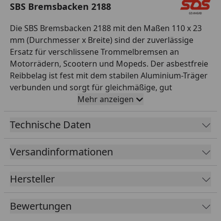
SBS Bremsbacken 2188
Die SBS Bremsbacken 2188 mit den Maßen 110 x 23
mm (Durchmesser x Breite) sind der zuverlässige
Ersatz für verschlissene Trommelbremsen an
Motorrädern, Scootern und Mopeds. Der asbestfreie
Reibbelag ist fest mit dem stabilen Aluminium-Träger
verbunden und sorgt für gleichmäßige, gut
dosierbare Bremsleistung bei jedem Wetter –
Mehr anzeigen
inklusive der passenden Federn für die direkte
Montage. Wie alle SBS-Produkte werden auch die
Technische Daten
Bremsbacken in Erstausrüster-Qualität gefertigt und
exakt auf die jeweilige Bremstrommel abgestimmt.
Versandinformationen
SBS aus Dänemark entwickelt und fertigt seit 1964
Reibbeläge für Motorräder und ist heute einer der
Hersteller
weltweit führenden Spezialisten für Zweirad-
Bremstechnik – mit Erstausrüster-Qualität, eigener
Bewertungen
Entwicklung und Fertigung in Europa sowie
Erfahrung aus dem professionellen Rennsport. Mit