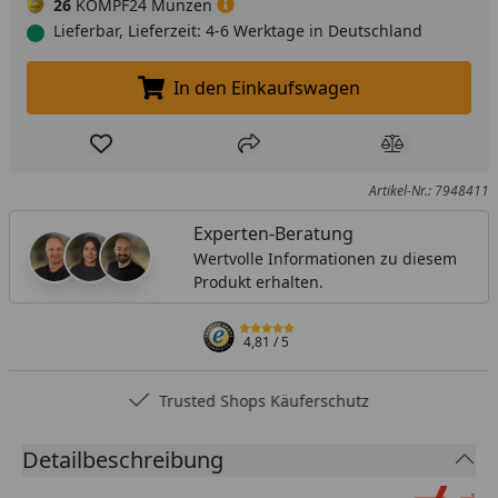
26
KÖMPF24 Münzen
Lieferbar, Lieferzeit: 4-6 Werktage in Deutschland
In den Einkaufswagen
In den Einkaufswagen legen
Produkt zur Wunschliste hinzufügen
Teilen
Produkt Ver
Artikel-Nr.: 7948411
Experten-Beratung
Wertvolle Informationen zu diesem
Produkt erhalten.
4,81
/ 5
Trusted Shops Käuferschutz
Detailbeschreibung