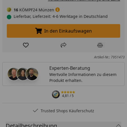
16
KÖMPF24 Münzen
Lieferbar, Lieferzeit: 4-6 Werktage in Deutschland
In den Einkaufswagen
In den Einkaufswagen legen
Produkt zur Wunschliste hinzufügen
Teilen
Produkt Ver
Artikel-Nr.: 7951473
Experten-Beratung
Wertvolle Informationen zu diesem
Produkt erhalten.
4,81
/ 5
Trusted Shops Käuferschutz
Detailbeschreibung