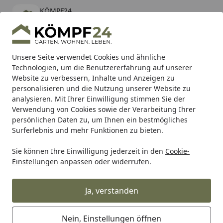
KÖMPF24
Öffnen
Banner schließen
KÖMPF24
kostenlos - Im App Store
Alle Produkte
Mein Konto
Wunschl
Eink
Unsere Seite verwendet Cookies und ähnliche
Technologien, um die Benutzererfahrung auf unserer
Hotline
4,81
/ 5
Suchen
Website zu verbessern, Inhalte und Anzeigen zu
personalisieren und die Nutzung unserer Website zu
analysieren. Mit Ihrer Einwilligung stimmen Sie der
Karibu Pools inkl. gratis Sandfilteranlage & Pool-
Verwendung von Cookies sowie der Verarbeitung Ihrer
Starterset (Gesamtwert bis 468,99€)
persönlichen Daten zu, um Ihnen ein bestmögliches
Surferlebnis und mehr Funktionen zu bieten.
Sie können Ihre Einwilligung jederzeit in den
Cookie-
SBS
Bremsbeläge Scooter
SBS Scooterbelag 204CT Carb
Einstellungen
anpassen oder widerrufen.
Startseite
SBS Scooterbelag 204CT Carbon
Tech
Ja, verstanden
Nein, Einstellungen öffnen