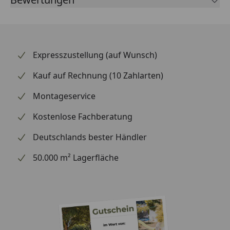
führenden Spezialisten für Zweirad-Bremstechnik –
mit Erstausrüster-Qualität, eigener Entwicklung und
Fertigung in Europa sowie Erfahrung aus dem
professionellen Rennsport. Ob Scooter /
Expresszustellung (auf Wunsch)
Stadtverkehr – mit der SBS-Formnummer 204 finden
Sie über die SBS-Anwendungsliste schnell heraus, ob
Kauf auf Rechnung (10 Zahlarten)
dieser Belag zu Ihrem Fahrzeug passt. Vertrauen Sie
Montageservice
beim Bremsen auf die Erfahrung des dänischen
Spezialisten.
Kostenlose Fachberatung
Deutschlands bester Händler
50.000 m² Lagerfläche