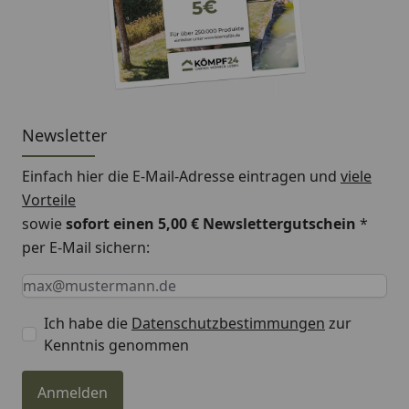
Newsletter
Einfach hier die E-Mail-Adresse eintragen und
viele
Vorteile
sowie
sofort einen 5,00 € Newslettergutschein
*
per E-Mail sichern:
Keine Eingabe erforderlich
Eingabe erforderlich
E-Mail *
Ich habe die
Datenschutzbestimmungen
zur
Kenntnis genommen
Anmelden