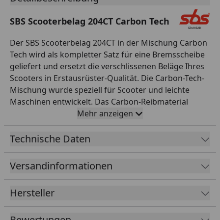
SBS Scooterbelag 204CT Carbon Tech
Der SBS Scooterbelag 204CT in der Mischung Carbon
Tech wird als kompletter Satz für eine Bremsscheibe
geliefert und ersetzt die verschlissenen Beläge Ihres
Scooters in Erstausrüster-Qualität. Die Carbon-Tech-
Mischung wurde speziell für Scooter und leichte
Maschinen entwickelt. Das Carbon-Reibmaterial
spricht sofort an, benötigt keine Aufwärmphase und
Mehr anzeigen
zeigt selbst bei häufigen Stop-and-Go-Bremsungen
im Stadtverkehr kaum Fading. Gleichzeitig arbeitet
Technische Daten
die Mischung leise und scheibenschonend. Alle SBS
Bremsbeläge werden asbestfrei gefertigt,
Versandinformationen
durchlaufen eine strenge Qualitätskontrolle und sind
exakt auf die jeweilige Bremsanlage abgestimmt – für
Hersteller
passgenaue Montage ohne Nacharbeit. SBS aus
Dänemark entwickelt und fertigt seit 1964 Reibbeläge
Bewertungen
für Motorräder und ist heute einer der weltweit