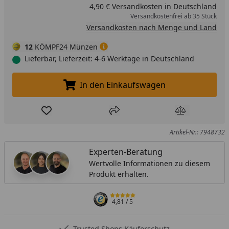
4,90 € Versandkosten in Deutschland
Versandkostenfrei ab 35 Stück
Versandkosten nach Menge und Land
12
KÖMPF24 Münzen
Lieferbar, Lieferzeit: 4-6 Werktage in Deutschland
In den Einkaufswagen
In den Einkaufswagen legen
Produkt zur Wunschliste hinzufügen
Teilen
Produkt Ver
Artikel-Nr.: 7948732
Experten-Beratung
Wertvolle Informationen zu diesem
Produkt erhalten.
4,81
/ 5
Trusted Shops Käuferschutz