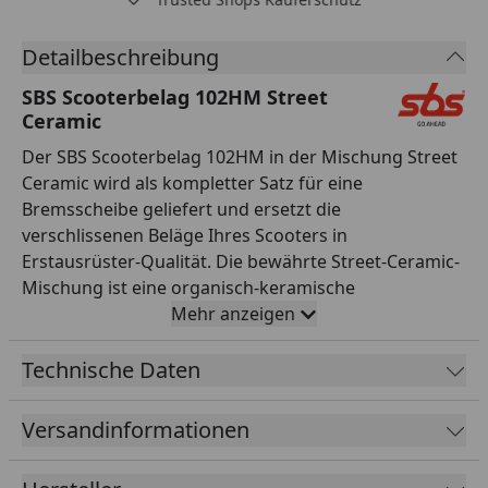
Detailbeschreibung
SBS Scooterbelag 102HM Street
Ceramic
Der SBS Scooterbelag 102HM in der Mischung Street
Ceramic wird als kompletter Satz für eine
Bremsscheibe geliefert und ersetzt die
verschlissenen Beläge Ihres Scooters in
Erstausrüster-Qualität. Die bewährte Street-Ceramic-
Mischung ist eine organisch-keramische
Reibmischung, die für den täglichen Einsatz auf der
Mehr anzeigen
Straße entwickelt wurde. Sie überzeugt durch einen
gut dosierbaren, gleichmäßigen Biss, leises und
Technische Daten
komfortables Bremsverhalten sowie besonders
geringen Verschleiß an der Bremsscheibe. Damit ist
Versandinformationen
sie die ideale Wahl für Alltag, Pendelstrecke und Tour.
Alle SBS Bremsbeläge werden asbestfrei gefertigt,