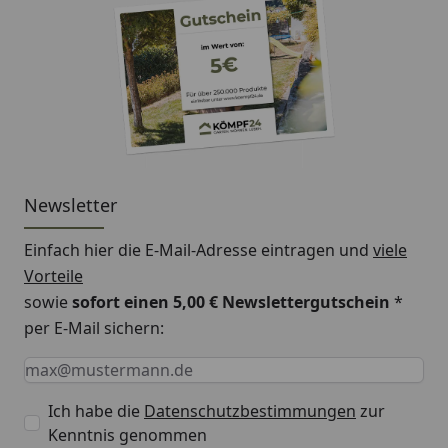
Newsletter
Einfach hier die E-Mail-Adresse eintragen und
viele
Vorteile
sowie
sofort einen 5,00 € Newslettergutschein
*
per E-Mail sichern:
Keine Eingabe erforderlich
Eingabe erforderlich
E-Mail *
Ich habe die
Datenschutzbestimmungen
zur
Kenntnis genommen