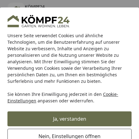
KÖMPF24
Öffnen
Banner schließen
KÖMPF24
kostenlos - Im App Store
Alle Produkte
Mein Konto
Wunschl
Eink
Unsere Seite verwendet Cookies und ähnliche
Technologien, um die Benutzererfahrung auf unserer
Hotline
4,81
/ 5
Suchen
Website zu verbessern, Inhalte und Anzeigen zu
personalisieren und die Nutzung unserer Website zu
analysieren. Mit Ihrer Einwilligung stimmen Sie der
Karibu Pools inkl. gratis Sandfilteranlage & Pool-
Verwendung von Cookies sowie der Verarbeitung Ihrer
Starterset (Gesamtwert bis 468,99€)
persönlichen Daten zu, um Ihnen ein bestmögliches
Surferlebnis und mehr Funktionen zu bieten.
Sie können Ihre Einwilligung jederzeit in den
Cookie-
SBS
Bremsbeläge Scooter
SBS Scooterbelag 102HM Stre
Einstellungen
anpassen oder widerrufen.
Startseite
SBS Scooterbelag 102HM Street
Ceramic
Ja, verstanden
Nein, Einstellungen öffnen