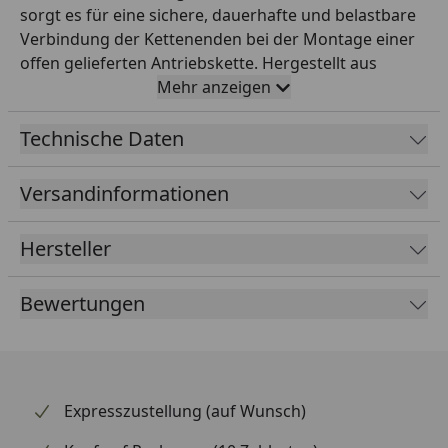
sorgt es für eine sichere, dauerhafte und belastbare
Verbindung der Kettenenden bei der Montage einer
offen gelieferten Antriebskette. Hergestellt aus
hochwertigem Stahl, bietet es die gleiche Festigkeit
Mehr anzeigen
und Lebensdauer wie die Kette selbst – ein
essentielles Detail für die Sicherheit im Antrieb. Das
Technische Daten
Hohlnietschloss bietet maximale Festigkeit und ist die
Empfehlung für leistungsstarke Motorräder im
Versandinformationen
sportlichen Einsatz. Wichtig: Bei jedem Kettenwechsel
sollte auch das Schloss erneuert werden. Mit diesem
Hersteller
Original-RK-Ersatz erhalten Sie die exakt passende
Qualität für Ihre RK-Kette 520SO.
Bewertungen
Expresszustellung (auf Wunsch)