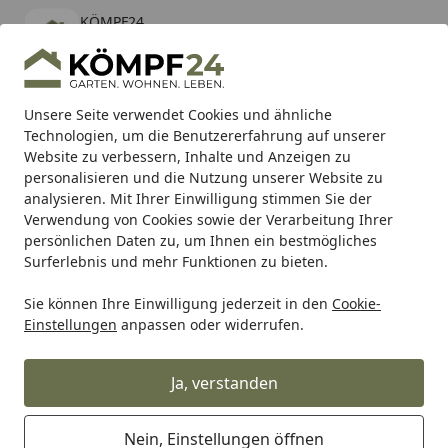
KÖMPF24
Öffnen
Banner schließen
KÖMPF24
kostenlos - Im App Store
Alle Produkte
Mein Konto
Wunschl
Eink
Unsere Seite verwendet Cookies und ähnliche
Technologien, um die Benutzererfahrung auf unserer
Hotline
4,81
/ 5
Suchen
Website zu verbessern, Inhalte und Anzeigen zu
personalisieren und die Nutzung unserer Website zu
analysieren. Mit Ihrer Einwilligung stimmen Sie der
Karibu Pools inkl. gratis Sandfilteranlage & Pool-
Verwendung von Cookies sowie der Verarbeitung Ihrer
Starterset (Gesamtwert bis 468,99€)
persönlichen Daten zu, um Ihnen ein bestmögliches
Surferlebnis und mehr Funktionen zu bieten.
Sie können Ihre Einwilligung jederzeit in den
Cookie-
RK
Rk Kettenschlösser
RK Kettenschloss 520SO
Einstellungen
anpassen oder widerrufen.
Startseite
RK Kettenschloss 520SO
Ja, verstanden
Nein, Einstellungen öffnen