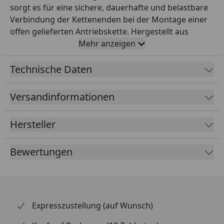
sorgt es für eine sichere, dauerhafte und belastbare
Verbindung der Kettenenden bei der Montage einer
offen gelieferten Antriebskette. Hergestellt aus
hochwertigem Stahl, bietet es die gleiche Festigkeit
Mehr anzeigen
und Lebensdauer wie die Kette selbst – ein
essentielles Detail für die Sicherheit im Antrieb. Das
Technische Daten
Hohlnietschloss bietet maximale Festigkeit und ist die
Empfehlung für leistungsstarke Motorräder im
Versandinformationen
sportlichen Einsatz. Wichtig: Bei jedem Kettenwechsel
sollte auch das Schloss erneuert werden. Mit diesem
Hersteller
Original-RK-Ersatz erhalten Sie die exakt passende
Qualität für Ihre RK-Kette 428XSO.
Bewertungen
Expresszustellung (auf Wunsch)