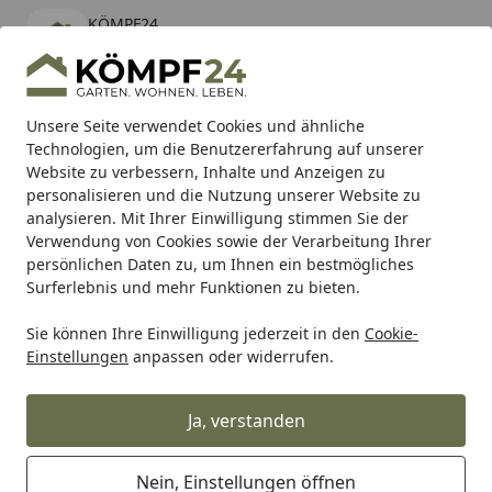
KÖMPF24
Öffnen
Banner schließen
KÖMPF24
kostenlos - Im App Store
Alle Produkte
Mein Konto
Wunschl
Eink
Unsere Seite verwendet Cookies und ähnliche
Technologien, um die Benutzererfahrung auf unserer
Hotline
4,81
/ 5
Suchen
Website zu verbessern, Inhalte und Anzeigen zu
personalisieren und die Nutzung unserer Website zu
analysieren. Mit Ihrer Einwilligung stimmen Sie der
Karibu Pools inkl. gratis Sandfilteranlage & Pool-
Verwendung von Cookies sowie der Verarbeitung Ihrer
Starterset (Gesamtwert bis 468,99€)
persönlichen Daten zu, um Ihnen ein bestmögliches
Surferlebnis und mehr Funktionen zu bieten.
Sie können Ihre Einwilligung jederzeit in den
Cookie-
RK
Rk Kettenschlösser
RK Kettenschloss 428XSO
Einstellungen
anpassen oder widerrufen.
Startseite
RK Kettenschloss 428XSO
Ja, verstanden
Nein, Einstellungen öffnen