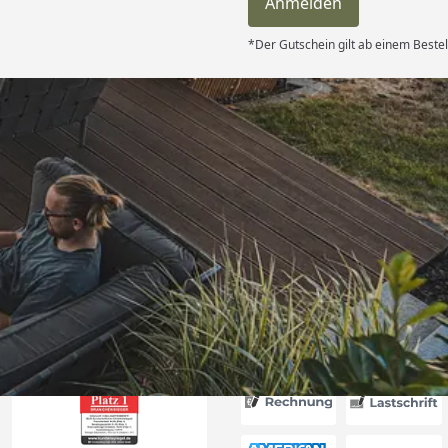
Anmelden
*Der Gutschein gilt ab einem Bestel
Versand
ndlich,macht
on “
6
Akzeptierte Zahlungsa