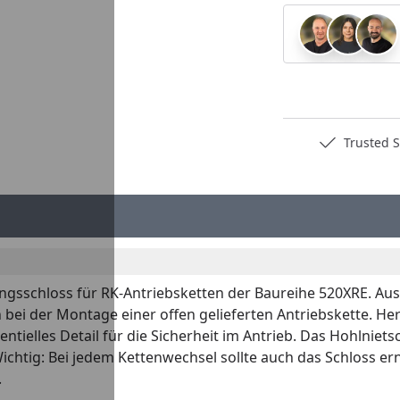
Deutschlands bester Händler
Trusted S
sschloss für RK-Antriebsketten der Baureihe 520XRE. Ausge
i der Montage einer offen gelieferten Antriebskette. Herge
entielles Detail für die Sicherheit im Antrieb. Das Hohlniet
Wichtig: Bei jedem Kettenwechsel sollte auch das Schloss e
.