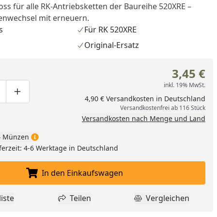
ss für alle RK-Antriebsketten der Baureihe 520XRE –
enwechsel mit erneuern.
s
Für RK 520XRE
Original-Ersatz
3,45 €
inkl. 19% MwSt.
ge um eins verringern
duktmenge manuell eingeben
Produktmenge um eins erhöhen
4,90 € Versandkosten in Deutschland
Versandkostenfrei ab 116 Stück
Versandkosten nach Menge und Land
 Münzen
ferzeit: 4-6 Werktage in Deutschland
nzufügen
In den Einkaufswagen
In den Einkaufswagen legen
iste
Teilen
Vergleichen
dukt zur Wunschliste hinzufügen
Teilen
Produkt Vergle