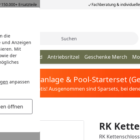
150.000+ Ersatzteile
Fachberatung & individuell
m die
Suche
e und Anzeigen
ieren. Mit
owie der
Kette
Kettenrad
Antriebsritzel
Geschenke Merch
Mo
mögliches
tis Sandfilteranlage & Pool-Starterset (
ngen
anpassen
ilter&Pflege gratis! Ausgenommen sind Sparsets, bei denen 
gen öffnen
RK Kette
RK Kettenschloss