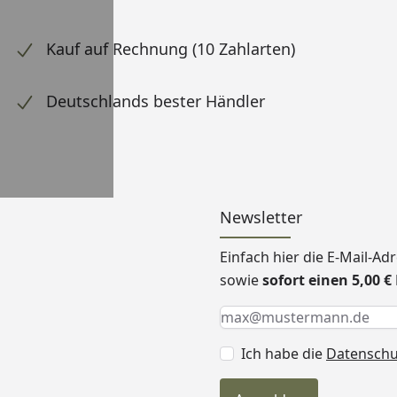
Kauf auf Rechnung (10 Zahlarten)
Deutschlands bester Händler
Newsletter
Einfach hier die E-Mail-A
sowie
sofort einen 5,00 
Keine Eingabe erforderlic
Eingabe erforderlich
E-Mail *
Ich habe die
Datensch