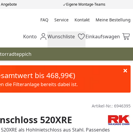
e Angebote
Eigene Montage-Teams
FAQ
Service
Kontakt
Meine Bestellung
Meine Bestellung
Konto
Wunschliste
Einkaufswagen
Mein Konto
Wunschliste
Einkaufswagen
torradteppich
Gesamtwert bis 468,99€)
die Filteranlage bereits dabei ist.
Artikel-Nr.:
6946395
nschloss 520XRE
 520XRE als Hohlnietschloss aus Stahl. Passendes