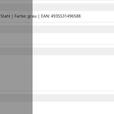
: Stahl | Farbe: grau | EAN: 4935531496588