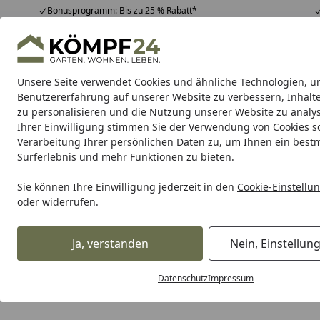
Bonusprogramm: Bis zu 25 % Rabatt*
Hotline
07051 / 9 22 22
4,81
/ 5
Mo-Fr. 8-16 Uhr
25.988 Bewertungen
Unsere Seite verwendet Cookies und ähnliche Technologien, u
Alle Produkte
Highlights
Tipps & Tricks
Alle Produkte
Benutzererfahrung auf unserer Website zu verbessern, Inhalt
zu personalisieren und die Nutzung unserer Website zu analys
Ihrer Einwilligung stimmen Sie der Verwendung von Cookies s
RK
Motorradkette
Kettenschlösser
Kettensatz
Verarbeitung Ihrer persönlichen Daten zu, um Ihnen ein best
Surferlebnis und mehr Funktionen zu bieten.
Karibu Pools inkl. gra
Sie können Ihre Einwilligung jederzeit in den
Cookie-Einstellu
oder widerrufen.
Dein Traumpool im Sorglos-Paket: F
Ja, verstanden
Nein, Einstellun
RK
Rk Kettenschlösser
RK Kettenschloss 520XRE
Startseite
Datenschutz
Impressum