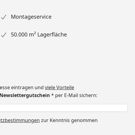
Montageservice
50.000 m² Lagerfläche
dresse eintragen und
viele Vorteile
€ Newslettergutschein
* per E-Mail sichern:
h
utzbestimmungen
zur Kenntnis genommen