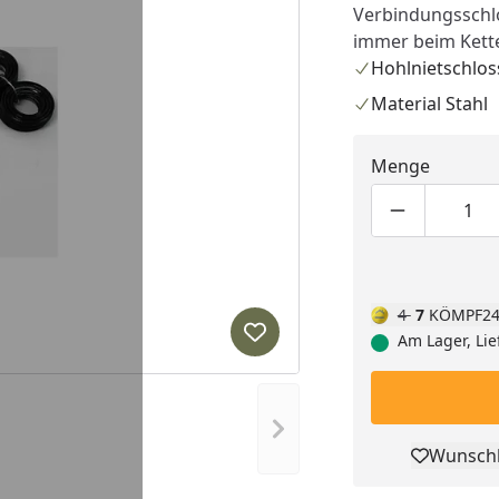
Verbindungsschlo
immer beim Kett
Hohlnietschlos
Material Stahl
Menge
Produktmen
Pro
4
7
KÖMPF24
Am Lager, Lie
Produkt zur Wunschliste hi
Nächstes Bild anzeigen
Wunschl
Pro