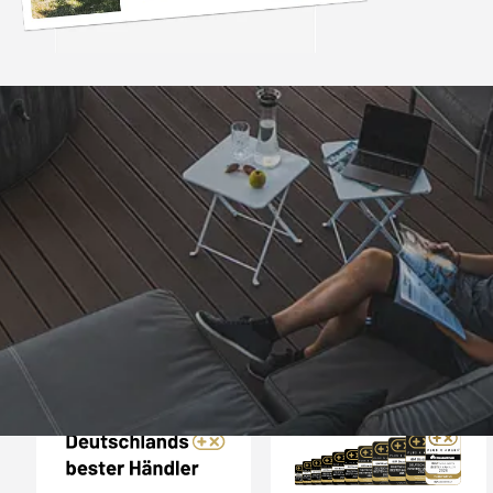
Trusted Shops
„Super,leicht und ha
seine Funkti
4,81
/ 5
09.08.202
25.988 Bewertungen
Auszeichnungen