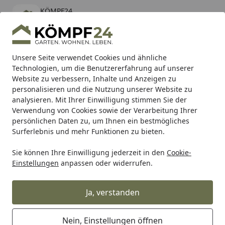
KÖMPF24
Öffnen
Banner schließen
KÖMPF24
kostenlos - Im App Store
Alle Produkte
Mein Konto
Wunschl
Eink
Unsere Seite verwendet Cookies und ähnliche
Technologien, um die Benutzererfahrung auf unserer
Hotline
4,81
/ 5
Suchen
Website zu verbessern, Inhalte und Anzeigen zu
personalisieren und die Nutzung unserer Website zu
analysieren. Mit Ihrer Einwilligung stimmen Sie der
Karibu Pools inkl. gratis Sandfilteranlage & Pool-
Verwendung von Cookies sowie der Verarbeitung Ihrer
Starterset (Gesamtwert bis 468,99€)
persönlichen Daten zu, um Ihnen ein bestmögliches
Surferlebnis und mehr Funktionen zu bieten.
Sie können Ihre Einwilligung jederzeit in den
Cookie-
Alles für den Garten
Gartenhaus
Zubehör für Gartenhäu
Einstellungen
anpassen oder widerrufen.
Startseite
OSMO Öl-Farben Auftrags-Set
Ja, verstanden
5
(3 Bewertungen)
Nein, Einstellungen öffnen