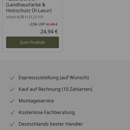
(Landhausfarbe &
Holzschutz Öl-Lasur)
Inhalt:
0,75 l
(33,25 €/l)
-22%
UVP
31,99 €
Rabatt in Prozent
Ursprünglicher Preis
24,94 €
Aktueller Preis
Zum Produkt
Expresszustellung (auf Wunsch)
Kauf auf Rechnung (10 Zahlarten)
Montageservice
Kostenlose Fachberatung
Deutschlands bester Händler