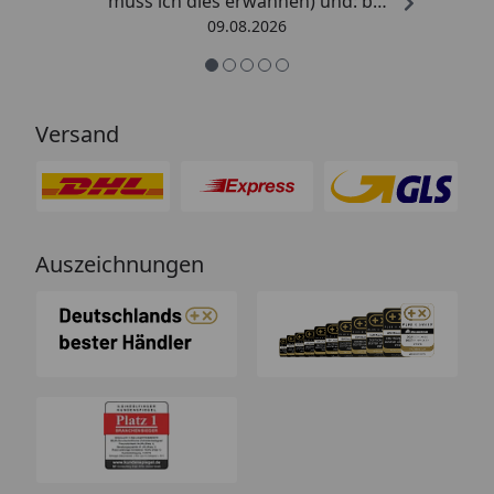
muss ich dies erwähnen) und: bei
Kritik kommt die Antwort
09.08.2026
offensichtlich von einem
Menschen mit Verstand und nicht
von einem Chat-Bot, der
nichtssagende Antworten schickt
Versand
(auch dass ist leider immer öfter
ein Problem). “
Auszeichnungen