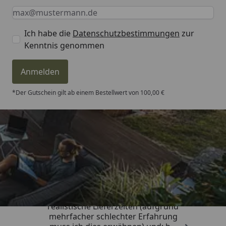
Keine Eingabe erforderlich
Eingabe erforderlich
E-Mail *
Ich habe die
Datenschutzbestimmungen
zur
Kenntnis genommen
Anmelden
*Der Gutschein gilt ab einem Bestellwert von 100,00 €
Trusted Shops
4,81
/ 5
„Sehr gute Qualitäts-Markenware,
realistische Lieferzeiten (aufgrund
mehrfacher schlechter Erfahrung