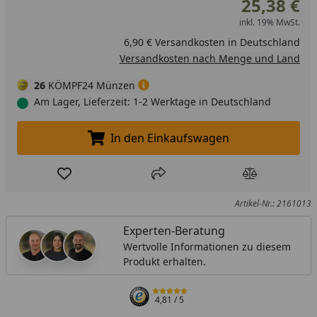
25,38 €
inkl. 19% MwSt.
6,90 € Versandkosten in Deutschland
Versandkosten nach Menge und Land
26
KÖMPF24 Münzen
Am Lager, Lieferzeit: 1-2 Werktage in Deutschland
In den Einkaufswagen
In den Einkaufswagen legen
Produkt zur Wunschliste hinzufügen
Teilen
Produkt Ver
Artikel-Nr.: 2161013
Experten-Beratung
Wertvolle Informationen zu diesem
Produkt erhalten.
4,81
/ 5