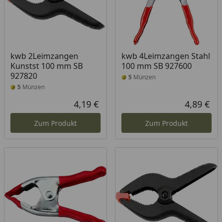
kwb 2Leimzangen
kwb 4Leimzangen Stahl
Kunstst 100 mm SB
100 mm SB 927600
927820
5
Münzen
5
Münzen
4,19 €
4,89 €
Aktueller Preis
Akt
Zum Produkt
Zum Produkt