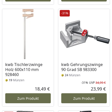
-31%
kwb Tischlerzwinge
kwb Gehrungszwinge
Holz 600x110 mm
90 Grad SB 983300
928460
24
Münzen
19
Münzen
-31%
UVP
34,99 €
Rab
Urs
18,49 €
23,99 €
Aktueller Preis
Akt
Zum Produkt
Zum Produkt