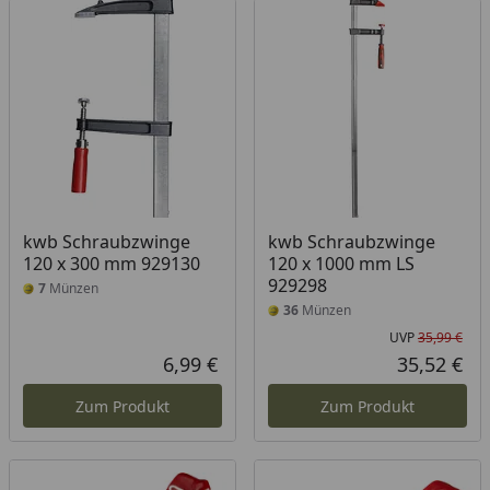
kwb Schraubzwinge
kwb Schraubzwinge
120 x 300 mm 929130
120 x 1000 mm LS
929298
7
Münzen
36
Münzen
UVP
35,99 €
Urs
6,99 €
35,52 €
Aktueller Preis
Akt
Zum Produkt
Zum Produkt