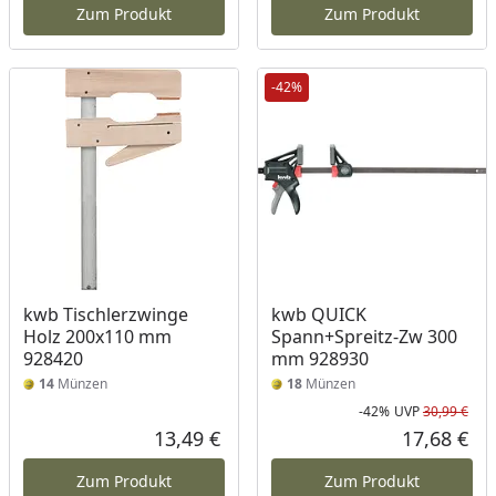
Zum Produkt
Zum Produkt
-42%
kwb Tischlerzwinge
kwb QUICK
Holz 200x110 mm
Spann+Spreitz-Zw 300
928420
mm 928930
14
Münzen
18
Münzen
-42%
UVP
30,99 €
Rab
Urs
13,49 €
17,68 €
Aktueller Preis
Akt
Zum Produkt
Zum Produkt