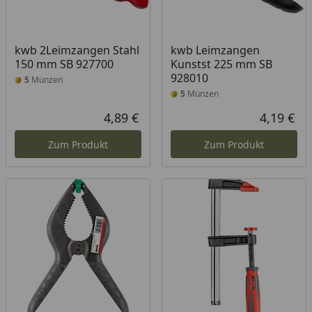
kwb 2Leimzangen Stahl
kwb Leimzangen
150 mm SB 927700
Kunstst 225 mm SB
928010
5
Münzen
5
Münzen
4,89 €
4,19 €
Aktueller Preis
Akt
Zum Produkt
Zum Produkt