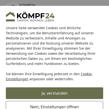
KÖMPF24
Öffnen
Banner schließen
KÖMPF24
kostenlos - Im App Store
Alle Produkte
Mein Konto
Wunschl
Eink
Unsere Seite verwendet Cookies und ähnliche
Technologien, um die Benutzererfahrung auf unserer
Hotline
4,81
/ 5
Suchen
Website zu verbessern, Inhalte und Anzeigen zu
personalisieren und die Nutzung unserer Website zu
analysieren. Mit Ihrer Einwilligung stimmen Sie der
Karibu Pools inkl. gratis Sandfilteranlage & Pool-
Verwendung von Cookies sowie der Verarbeitung Ihrer
Starterset (Gesamtwert bis 468,99€)
persönlichen Daten zu, um Ihnen ein bestmögliches
Surferlebnis und mehr Funktionen zu bieten.
kwb
HEIMWERKER Produkte
Handwerkzeug
Spannwer
Sie können Ihre Einwilligung jederzeit in den
Cookie-
Startseite
Einstellungen
anpassen oder widerrufen.
KWB Schraubzwingen & weitere
Spannwerkzeuge
Ja, verstanden
Ihre Artikelübersicht
Nein, Einstellungen öffnen