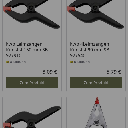
kwb Leimzangen
kwb 4Leimzangen
Kunstst 150 mm SB
Kunstst 90 mm SB
927910
927540
4
Münzen
6
Münzen
3,09 €
5,79 €
Aktueller Preis
Akt
Zum Produkt
Zum Produkt