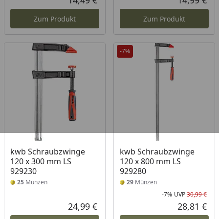
14,49 €
14,99 €
Aktueller Preis
Akt
Zum Produkt
Zum Produkt
-7%
kwb Schraubzwinge
kwb Schraubzwinge
120 x 300 mm LS
120 x 800 mm LS
929230
929280
25
Münzen
29
Münzen
-7%
UVP
30,99 €
Rab
Urs
24,99 €
28,81 €
Aktueller Preis
Akt