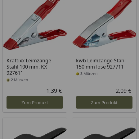
Kraftixx Leimzange
kwb Leimzange Stahl
Stahl 100 mm, KX
150 mm lose 927711
927611
3
Münzen
2
Münzen
1,39 €
2,09 €
Aktueller Preis
Akt
Zum Produkt
Zum Produkt