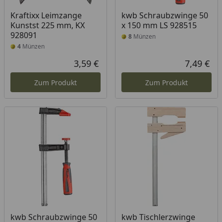
Kraftixx Leimzange
kwb Schraubzwinge 50
Kunstst 225 mm, KX
x 150 mm LS 928515
928091
8
Münzen
4
Münzen
3,59 €
7,49 €
Aktueller Preis
Akt
Zum Produkt
Zum Produkt
kwb Schraubzwinge 50
kwb Tischlerzwinge