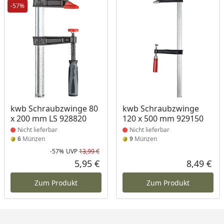
-57%
Produkt nicht lieferbar
Produkt nicht lieferbar
kwb Schraubzwinge 80
kwb Schraubzwinge
x 200 mm LS 928820
120 x 500 mm 929150
Nicht lieferbar
Nicht lieferbar
6
Münzen
9
Münzen
-57%
UVP
13,99 €
Rabatt in Prozent
Ursprünglicher Preis
5,95 €
8,49 €
Aktueller Preis
Akt
Zum Produkt
Zum Produkt