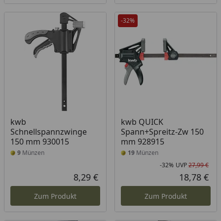
-32%
kwb
kwb QUICK
Schnellspannzwinge
Spann+Spreitz-Zw 150
150 mm 930015
mm 928915
9
Münzen
19
Münzen
-32%
UVP
27,99 €
Rab
Urs
8,29 €
18,78 €
Aktueller Preis
Akt
Zum Produkt
Zum Produkt