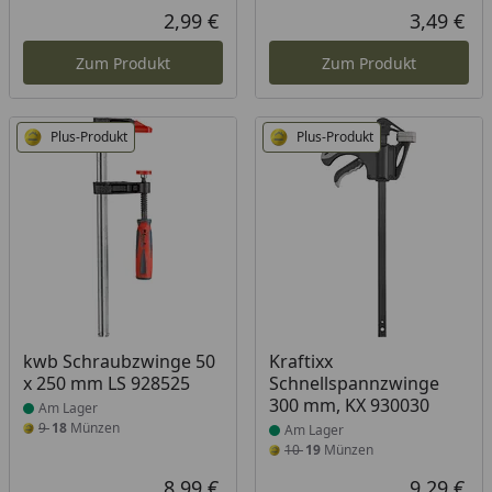
2,99 €
3,49 €
Aktueller Preis
Akt
Zum Produkt
Zum Produkt
Plus-Produkt
Plus-Produkt
Produkt am Lager
Produkt am Lager
kwb Schraubzwinge 50
Kraftixx
x 250 mm LS 928525
Schnellspannzwinge
300 mm, KX 930030
Am Lager
9
18
Münzen
Am Lager
10
19
Münzen
8,99 €
9,29 €