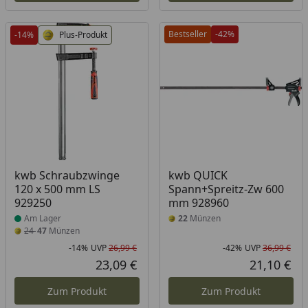
Bestseller
-42%
-14%
Plus-Produkt
Produkt am Lager
kwb Schraubzwinge
kwb QUICK
120 x 500 mm LS
Spann+Spreitz-Zw 600
929250
mm 928960
Am Lager
22
Münzen
24
47
Münzen
-14%
UVP
26,99 €
-42%
UVP
36,99 €
Rabatt in Prozent
Ursprünglicher Preis
Rab
Urs
23,09 €
21,10 €
Aktueller Preis
Akt
Zum Produkt
Zum Produkt