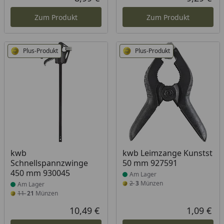
Aktueller Preis
Akt
Zum Produkt
Zum Produkt
Plus-Produkt
Plus-Produkt
Produkt am Lager
Produkt am Lager
kwb
kwb Leimzange Kunstst
Schnellspannzwinge
50 mm 927591
450 mm 930045
Am Lager
2
3
Münzen
Am Lager
11
21
Münzen
10,49 €
1,09 €
Aktueller Preis
Akt