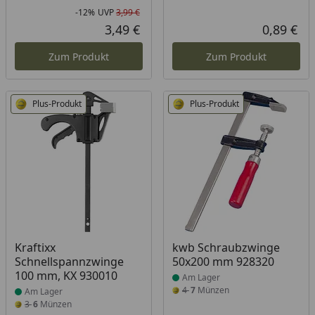
-12%
UVP
3,99 €
Rabatt in Prozent
Ursprünglicher Preis
3,49 €
0,89 €
Aktueller Preis
Akt
Zum Produkt
Zum Produkt
Plus-Produkt
Plus-Produkt
Produkt am Lager
Produkt am Lager
Kraftixx
kwb Schraubzwinge
Schnellspannzwinge
50x200 mm 928320
100 mm, KX 930010
Am Lager
4
7
Münzen
Am Lager
3
6
Münzen