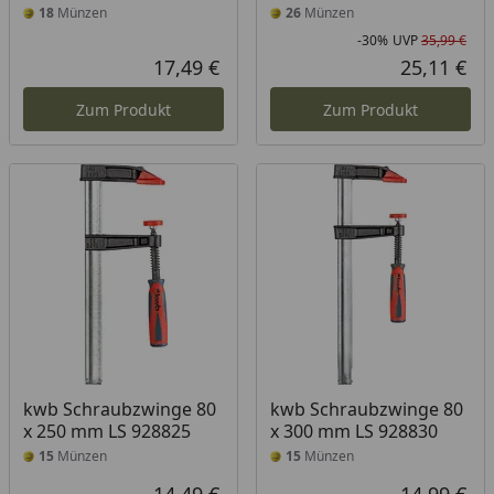
18
Münzen
26
Münzen
-30%
UVP
35,99 €
Rab
Urs
17,49 €
25,11 €
Aktueller Preis
Akt
Zum Produkt
Zum Produkt
kwb Schraubzwinge 80
kwb Schraubzwinge 80
x 250 mm LS 928825
x 300 mm LS 928830
15
Münzen
15
Münzen