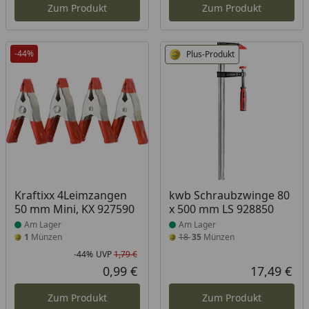
Zum Produkt
Zum Produkt
-44%
Plus-Produkt
Produkt am Lager
Produkt am Lager
Kraftixx 4Leimzangen
kwb Schraubzwinge 80
50 mm Mini, KX 927590
x 500 mm LS 928850
Am Lager
Am Lager
1
Münzen
18
35
Münzen
-44%
UVP
1,79 €
Rabatt in Prozent
Ursprünglicher Preis
0,99 €
17,49 €
Aktueller Preis
Akt
Zum Produkt
Zum Produkt