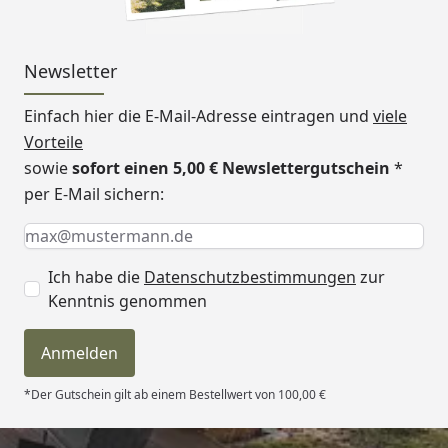
Newsletter
Einfach hier die E-Mail-Adresse eintragen und
viele
Vorteile
sowie
sofort einen 5,00 € Newslettergutschein
*
per E-Mail sichern:
Keine Eingabe erforderlich
Eingabe erforderlich
E-Mail *
Ich habe die
Datenschutzbestimmungen
zur
Kenntnis genommen
Anmelden
*Der Gutschein gilt ab einem Bestellwert von 100,00 €