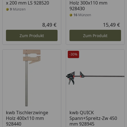
x 200 mm LS 928520
Holz 300x110 mm
928430
9
Münzen
16
Münzen
8,49 €
15,49 €
Aktueller Preis
Akt
Zum Produkt
Zum Produkt
-30%
kwb Tischlerzwinge
kwb QUICK
Holz 400x110 mm
Spann+Spreitz-Zw 450
928440
mm 928945