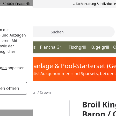
150.000+ Ersatzteile
Fachberatung & individuell
m die
Suche
e und Anzeigen
ieren. Mit
owie der
ill
Kamado Grills
Plancha Grill
Tischgrill
Kugelgrill
O
mögliches
tis Sandfilteranlage & Pool-Starterset (
ngen
anpassen
ilter&Pflege gratis! Ausgenommen sind Sparsets, bei denen 
gen öffnen
lancha groß für Baron / Crown
Broil Ki
Baron /