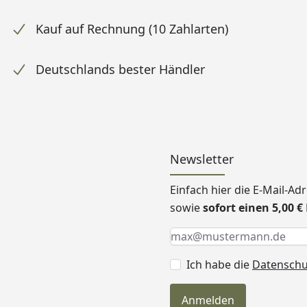
Kauf auf Rechnung (10 Zahlarten)
Deutschlands bester Händler
Newsletter
Einfach hier die E-Mail-A
sowie
sofort einen 5,00 
Keine Eingabe erforderlic
Eingabe erforderlich
E-Mail *
Ich habe die
Datensch
Anmelden