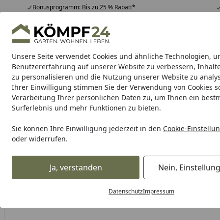
Bonusprogramm: Bis zu 25 % Rabatt*
Hotline
07051 / 9 22 22
4,81
/ 5
Mo-Fr. 8-16 Uhr
25.974 Bewertungen
Unsere Seite verwendet Cookies und ähnliche Technologien, u
Alle Produkte
Highlights
Tipps & Tricks
Alle Produkte
Benutzererfahrung auf unserer Website zu verbessern, Inhalt
zu personalisieren und die Nutzung unserer Website zu analys
Ihrer Einwilligung stimmen Sie der Verwendung von Cookies s
Grill
Gasgrill
Holzkohlegrill
Elektrogrill
Pelletgr
Verarbeitung Ihrer persönlichen Daten zu, um Ihnen ein best
Surferlebnis und mehr Funktionen zu bieten.
Karibu Pools inkl. gra
Sie können Ihre Einwilligung jederzeit in den
Cookie-Einstellu
oder widerrufen.
Dein Traumpool im Sorglos-Paket: F
Ja, verstanden
Nein, Einstellun
Grill
Grillzubehör
Grillplatten & Planchas
Broil King P
Startseite
Datenschutz
Impressum