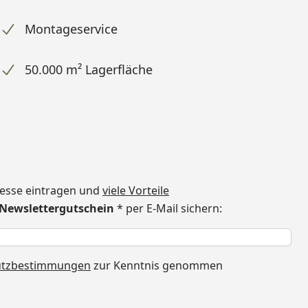
Montageservice
50.000 m² Lagerfläche
dresse eintragen und
viele Vorteile
€ Newslettergutschein
* per E-Mail sichern:
h
utzbestimmungen
zur Kenntnis genommen