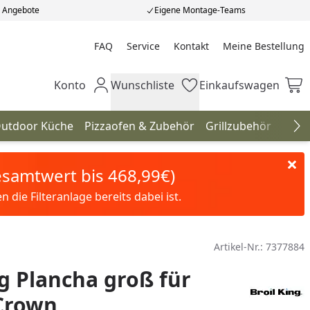
e Angebote
Eigene Montage-Teams
FAQ
Service
Kontakt
Meine Bestellung
Meine Bestellung
Konto
Wunschliste
Einkaufswagen
Mein Konto
Wunschliste
Einkaufswagen
utdoor Küche
Pizzaofen & Zubehör
Grillzubehör
Gril
Na
Gesamtwert bis 468,99€)
die Filteranlage bereits dabei ist.
Artikel-Nr.:
7377884
ng Plancha groß für
 Crown