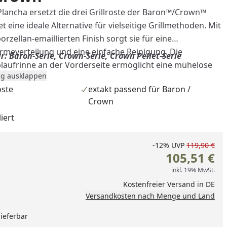
lancha ersetzt die drei Grillroste der Baron™/Crown™
t eine ideale Alternative für vielseitige Grillmethoden. Mit
rzellan-emaillierten Finish sorgt sie für eine
meverteilung und eine einfache Reinigung. Die
r: Baron-Serie, Crown-Serie, Crown Pellet-Serie
ablaufrinne an der Vorderseite ermöglicht eine mühelose
g ausklappen
berschüssigem Fett und sorgt für eine saubere und
oste
extakt passend für Baron /
bung. Diese Plancha ist die perfekte Wahl für alle, die
Crown
geschirr für ihre Grillgeräte suchen.
iert
-12%
UVP
119,90 €
105,51 €
inkl. 19% MwSt.
Kostenfreier Versand in DE
Versandkosten nach Menge und Land
lieferbar
nzufügen