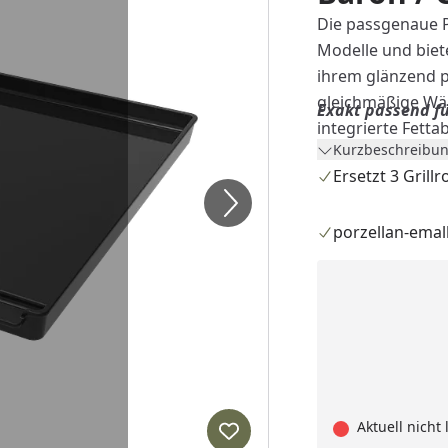
Die passgenaue P
Modelle und biete
ihrem glänzend po
gleichmäßige Wär
Exakt passend fü
integrierte Fett
Kurzbeschreibun
Entsorgung von ü
Ersetzt 3 Grillr
sichere Grillumge
zusätzliches Koch
porzellan-emall
Aktuell nicht 
Produkt zur Wunschliste hi