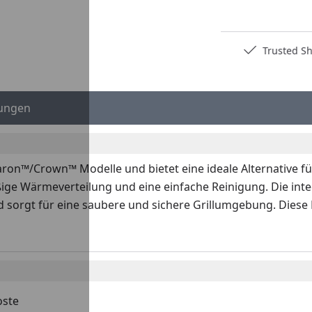
Deutschlands bester Händler
Trusted S
ungen
Baron™/Crown™ Modelle und bietet eine ideale Alternative fü
äßige Wärmeverteilung und eine einfache Reinigung. Die int
rgt für eine saubere und sichere Grillumgebung. Diese Plan
oste