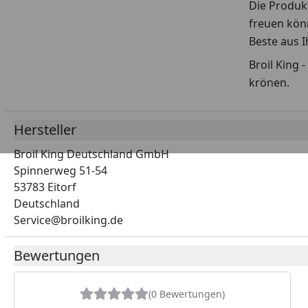
Die Produkt
freuen könn
Beste aus 
Broil King 
krönen.
Hersteller
Broil King Deutschland GmbH
Spinnerweg 51-54
53783 Eitorf
Deutschland
Service@broilking.de
Bewertungen
(0 Bewertungen)