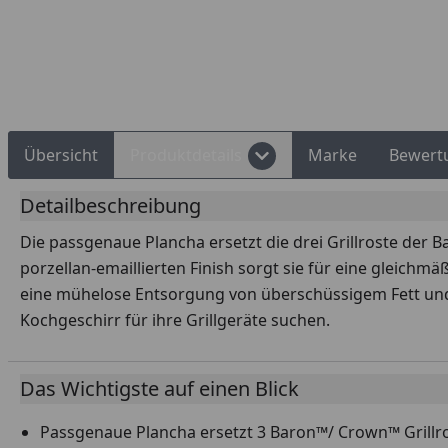
Rechnungskauf
Montageservice
Übersicht
Produktdetails
Marke
Bewert
Detailbeschreibung
Die passgenaue Plancha ersetzt die drei Grillroste der 
porzellan-emaillierten Finish sorgt sie für eine gleichm
eine mühelose Entsorgung von überschüssigem Fett und so
Kochgeschirr für ihre Grillgeräte suchen.
Das Wichtigste auf einen Blick
Passgenaue Plancha ersetzt 3 Baron™/ Crown™ Grillr