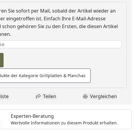
en Sie sofort per Mail, sobald der Artikel wieder an
r eingetroffen ist. Einfach Ihre E-Mail-Adresse
schon gehören Sie zu den Ersten, die diesen Artikel
nnen.
e erforderlich
rderlich
ukte der Kategorie Grillplatten & Planchas
iste
Teilen
Vergleichen
dukt zur Wunschliste hinzufügen
Teilen
Produkt Vergle
Experten-Beratung
Wertvolle Informationen zu diesem Produkt erhalten.