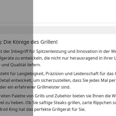
g: Die Könige des Grillen!
ist der Inbegriff für Spitzenleistung und Innovation in der We
llgeräte zu entwickeln, die nicht nur herausragend in ihrer
und Qualität liefern.
teht für Langlebigkeit, Präzision und Leidenschaft für das Gr
etail entwickelt, um sicherzustellen, dass Sie jedes Mal pe
er ein erfahrener Grillmeister sind.
reiten Palette von Grills und Zubehör bieten sie Ihnen die 
vel zu heben. Ob Sie saftige Steaks grillen, zarte Rippche
roil King hat das perfekte Grillgerät für Sie.