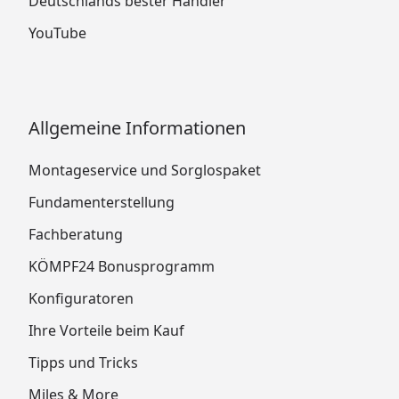
Deutschlands bester Händler
A3, A5, A6, A7 Stückliste (10.2021)
YouTube
Biohort Gerätehaus Avantgarde Größe A4, A8
Stückliste (10/2021)
Biohort Gerätehaus Avantgarde Größe A1, A2,
A3, A5, A6, A7 Stückliste (05.2024)
Allgemeine Informationen
Biohort Gerätehaus Avantgarde Größe A4, A8
Stückliste (04.2024)
Montageservice und Sorglospaket
Fundamenterstellung
Biohort Gerätehaus Avantgarde Größe A1, A2,
A3, A5, A6, A7 Stückliste (04.2026)
Fachberatung
Biohort Gerätehaus Avantgarde Größe A4, A8
KÖMPF24 Bonusprogramm
Stückliste (04.2026)
Konfiguratoren
Biohort Gerätehaus Avantgarde mit
Ihre Vorteile beim Kauf
Doppeltür Größe M + L Einreichplan
Biohort Gerätehaus Avantgarde mit
Tipps und Tricks
Doppeltür Größe XL Einreichplan
Miles & More
Biohort Gerätehaus Avantgarde mit