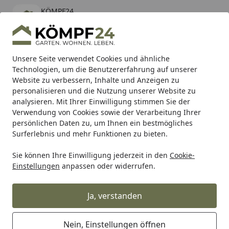
KÖMPF24
Öffnen
Banner schließen
KÖMPF24
kostenlos - Im App Store
Alle Produkte
Mein Konto
Wunschl
Eink
Unsere Seite verwendet Cookies und ähnliche
Technologien, um die Benutzererfahrung auf unserer
Hotline
4,81
/ 5
Suchen
Website zu verbessern, Inhalte und Anzeigen zu
personalisieren und die Nutzung unserer Website zu
analysieren. Mit Ihrer Einwilligung stimmen Sie der
Karibu Pools inkl. gratis Sandfilteranlage & Pool-
Verwendung von Cookies sowie der Verarbeitung Ihrer
Starterset (Gesamtwert bis 468,99€)
persönlichen Daten zu, um Ihnen ein bestmögliches
Surferlebnis und mehr Funktionen zu bieten.
Sie können Ihre Einwilligung jederzeit in den
Cookie-
Alles für den Garten
Gartenhaus
Gartenhäuser Metall
Einstellungen
anpassen oder widerrufen.
Startseite
Biohort Gerätehaus Avantgarde mit
Doppeltür
Ja, verstanden
Nein, Einstellungen öffnen