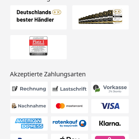
Gr. A6: 13
Styrodurpla
cm stark)
Gr. A7: 15
Styrodurpla
cm stark)
Gr. A8: 20
Styrodurpla
cm stark)
Fenster im Dachvorsprung
Acrylglasoberlicht
Material
Feuerverzinktes, pol
Akzeptierte Zahlungsarten
einbrennlackiertes St
Schneelast/Dachlast/Windlast
Hohe Schneelast bis 
Sturmfest bis 150 km
Windstärke 12
Schrauben, Scharniere
Rostfreier Edelstahl
Gewicht
146 kg (Gr. A1)
156 kg (Gr. A2)