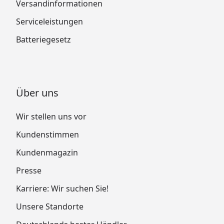
Richtlinien und Statik
Versandinformationen
Serviceleistungen
Biohort Gerätehaus Avantgarde mit
Doppeltür Größe M + L Stückliste (alt)
Batteriegesetz
Biohort Gerätehaus Avantgarde mit
Doppeltür Größe XL Stückliste (alt)
Biohort Gerätehaus Avantgarde mit
Doppeltür Größe XXL Stückliste (alt)
Über uns
Biohort Gerätehaus Avantgarde mit
Doppeltür Größe M + L + XL Stückliste (alt)
Wir stellen uns vor
Biohort Gerätehaus Avantgarde mit
Kundenstimmen
Doppeltür Größe XXL Stückliste (alt)
Kundenmagazin
Biohort Gerätehaus Avantgarde Größe A1, A2,
Presse
A3, A5, A6, A7 Stückliste (01.2020)
Biohort Gerätehaus Avantgarde Größe A4, A8
Karriere: Wir suchen Sie!
Stückliste (01.2020)
Unsere Standorte
Biohort Gerätehaus Avantgarde Größe A1, A2,