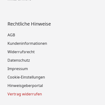
Doppeltür Größe XXL Einreichplan
Biohort Gerätehaus Avantgarde Größe A1 - A8
Einreichplan
Rechtliche Hinweise
Biohort Gerätehaus Avantgarde mit
Doppeltür Isolierung Dachinnenseite
AGB
Biohort Gerätehaus Avantgarde mit
Kundeninformationen
Doppeltür Größe M Betonfundamentplan
Widerrufsrecht
Biohort Gerätehaus Avantgarde mit
Doppeltür Größe L Betonfundamentplan
Datenschutz
Biohort Gerätehaus Avantgarde mit
Impressum
Doppeltür Größe XL Betonfundamentplan
Biohort Gerätehaus Avantgarde mit
Cookie-Einstellungen
Doppeltür Größe XXL Betonfundamentplan
Hinweisgeberportal
Biohort Gerätehaus Avantgarde Größe A1
Betonfundamentplan (08.2021)
Vertrag widerrufen
Biohort Gerätehaus Avantgarde Größe A2
Betonfundamentplan (08.2021)