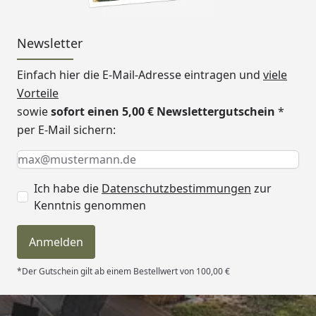
H)
Türöffnungswinkel: 90
Newsletter
(kann mit der Positio
Gasdruckfeder variie
Einfach hier die E-Mail-Adresse eintragen und
viele
werden)
Vorteile
Türposition
Für die Einzel- bzw. 
sowie
sofort einen 5,00 € Newslettergutschein
*
gibt es verschiedene
per E-Mail sichern:
Einbaumöglichkeiten
Keine Eingabe erforderlich
Eingabe erforderlich
E-Mail *
grafische Übersicht al
möglichen Türpositi
Ich habe die
Datenschutzbestimmungen
zur
finden Sie hier.
Kenntnis genommen
Dachisolierung
Das Gerätehaus Avant
für eine Dachisolieru
Anmelden
vorbereitet. Hierzu h
*Der Gutschein gilt ab einem Bestellwert von 100,00 €
werden
Befestigungswinkel/
(optional erhältlich)
b