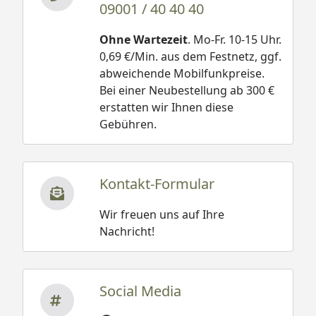
09001 / 40 40 40
Fahrradständer "bikeHolder"
Ohne Wartezeit
. Mo-Fr. 10-15 Uhr.
Klapptisch
0,69 €/Min. aus dem Festnetz, ggf.
Regale-Set
abweichende Mobilfunkpreise.
Regalsteher
Bei einer Neubestellung ab 300 €
erstatten wir Ihnen diese
Gerätehalter
Gebühren.
Werkzeughalter
Haken-Set
Einhängesack
Kontakt-Formular
Seitendach
Wir freuen uns auf Ihre
Photovoltaik Montagevorbereitung
Nachricht!
Müllsackhalterung
Biohort Gerätehaus Avantgarde mit
Social Media
Einzeltür/Doppeltür Größe M+L+XL
Montageanleitung (alt)