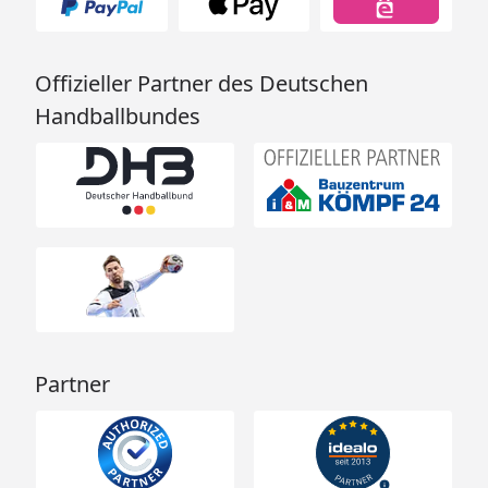
181 kg (Gr. A3)
197 kg (Gr. A4)
175 kg (Gr. A5)
Offizieller Partner des Deutschen
207 kg (Gr. A6)
Handballbundes
213 kg (Gr. A7)
252 kg (Gr. A8)
Aufbauzeit
4-6 Std. (2 Pers.)
Farben
Silber-metallic
Dunkelgrau-metallic
Quarzgrau-metallic
Die Dachfarbe außen i
allen Modellen quarz
metallic.
Partner
Innenfarbe
Grauweiß
Montage
Montage zum günsti
Festpreis möglich