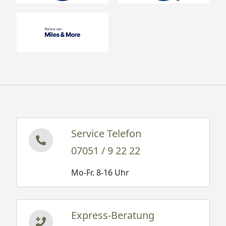
oder
Sorglos-Paket mit M
und besonderen Serv
Leistungen zum Festp
Weitere Information
Hier
finden Sie weitere technische Details
Optionale Erweiterungen (siehe Reiter "Zubehör"):
Alu-Bodenrahmen
Service Telefon
Alu Bodenplatte
07051 / 9 22 22
Isover Styrodur
®
Mo-Fr. 8-16 Uhr
Erdschrauben-Fundament
Zusatztür
Regenfallrohr-Set
Express-Beratung
Fahrradhalter "bikeMax"