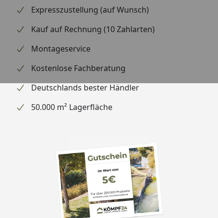
252 x 252 cm (Gr. A7)
Expresszustellung (auf Wunsch)
252 x 332 cm (Gr. A8)
Kauf auf Rechnung (10 Zahlarten)
Fundamentmaße (Breite x
177 x 177 cm (Gr. A1)
Montageservice
Tiefe)
177 x 217 cm (Gr. A2)
177 x 257 cm (Gr. A3)
Kostenlose Fachberatung
177 x 337 cm (Gr. A4)
257 x 177 cm (Gr. A5)
Deutschlands bester Händler
257 x 217 cm (Gr. A6)
50.000 m² Lagerfläche
257 x 257 cm (Gr. A7)
257 x 337 cm (Gr. A8)
Dachüberstand vorne
40 cm (alle Größen)
Seitenwandhöhe bis
193 cm (alle Größen)
Regenrinne
Türöffnung Doppeltüre
Gr. A1 bis A4: 139 x 18
H)
Gr. A5 bis A8: 155 x 18