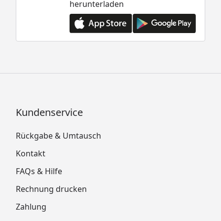
herunterladen
A3, A5, A6, A7 Montageanleitung (01.2022)
Biohort Gerätehaus Avantgarde Größe A4, A8
Montageanleitung (01.2021)
Biohort Gerätehaus Avantgarde Größe A1, A2,
A3, A5, A6, A7 Montageanleitung (05.2024)
Biohort Gerätehaus Avantgarde Größe A4, A8
Montageanleitung (04.2024)
Biohort Türeinbauvariante Gerätehaus
Kundenservice
Montageanleitung
Biohort Bodenplatte Montageanleitung
Rückgabe & Umtausch
Biohort Antikondensvlies Montageanleitung
Kontakt
Biohort Gerätehaus Avantgarde
FAQs & Hilfe
Regenfallrohr Montageanleitung
Rechnung drucken
Biohort Gerätehaus Avantgarde mit
Zahlung
Doppeltür Informationen zu Gesetzen,